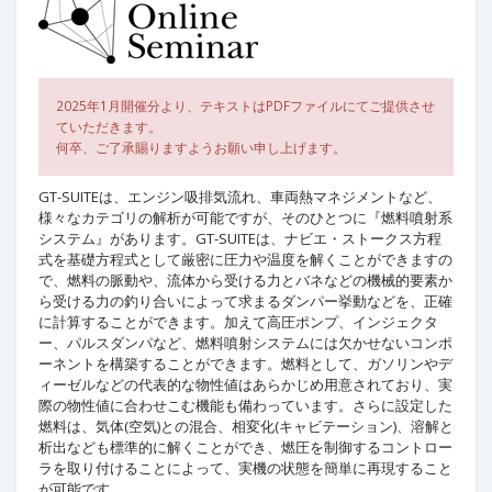
2025年1月開催分より、テキストはPDFファイルにてご提供させ
ていただきます。
何卒、ご了承賜りますようお願い申し上げます。
GT-SUITEは、エンジン吸排気流れ、車両熱マネジメントなど、
様々なカテゴリの解析が可能ですが、そのひとつに『燃料噴射系
システム』があります。GT-SUITEは、ナビエ・ストークス方程
式を基礎方程式として厳密に圧力や温度を解くことができますの
で、燃料の脈動や、流体から受ける力とバネなどの機械的要素か
ら受ける力の釣り合いによって求まるダンパー挙動などを、正確
に計算することができます。加えて高圧ポンプ、インジェクタ
ー、パルスダンパなど、燃料噴射システムには欠かせないコンポ
ーネントを構築することができます。燃料として、ガソリンやデ
ィーゼルなどの代表的な物性値はあらかじめ用意されており、実
際の物性値に合わせこむ機能も備わっています。さらに設定した
燃料は、気体(空気)との混合、相変化(キャビテーション)、溶解と
析出なども標準的に解くことができ、燃圧を制御するコントロー
ラを取り付けることによって、実機の状態を簡単に再現すること
が可能です。