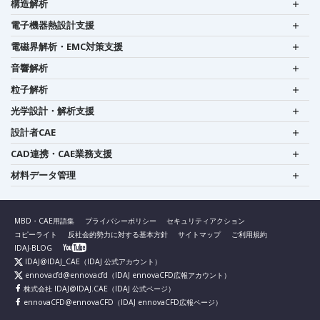
構造解析
電子機器熱設計支援
電磁界解析・EMC対策支援
音響解析
粒子解析
光学設計・解析支援
設計者CAE
CAD連携・CAE業務支援
材料データ管理
MBD・CAE用語集
プライバシーポリシー
セキュリティアクション
コピーライト
反社会的勢力に対する基本方針
サイトマップ
ご利用規約
IDAJ-BLOG
IDAJ@IDAJ_CAE
（IDAJ 公式アカウント）
ennovacfd@ennovacfd
（IDAJ ennovaCFD広報アカウント）
株式会社 IDAJ@IDAJ.CAE
（IDAJ 公式ページ）
ennovaCFD@ennovaCFD
（IDAJ ennovaCFD広報ページ）