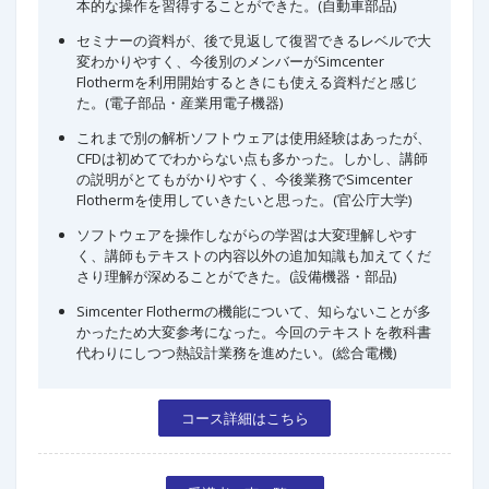
本的な操作を習得することができた。(自動車部品)
セミナーの資料が、後で見返して復習できるレベルで大
変わかりやすく、今後別のメンバーがSimcenter
Flothermを利用開始するときにも使える資料だと感じ
た。(電子部品・産業用電子機器)
これまで別の解析ソフトウェアは使用経験はあったが、
CFDは初めてでわからない点も多かった。しかし、講師
の説明がとてもがかりやすく、今後業務でSimcenter
Flothermを使用していきたいと思った。(官公庁大学)
ソフトウェアを操作しながらの学習は大変理解しやす
く、講師もテキストの内容以外の追加知識も加えてくだ
さり理解が深めることができた。(設備機器・部品)
Simcenter Flothermの機能について、知らないことが多
かったため大変参考になった。今回のテキストを教科書
代わりにしつつ熱設計業務を進めたい。(総合電機)
コース詳細はこちら