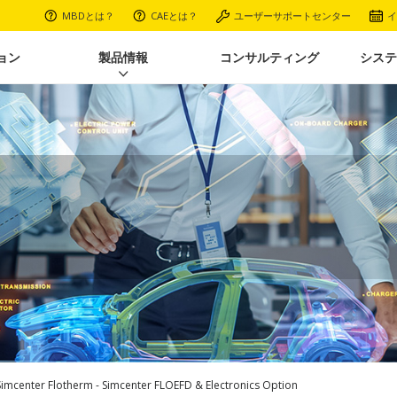
MBDとは？
CAEとは？
ユーザーサポートセンター
イ
ョン
製品情報
コンサルティング
システ
Simcenter Flotherm - Simcenter FLOEFD & Electronics Option