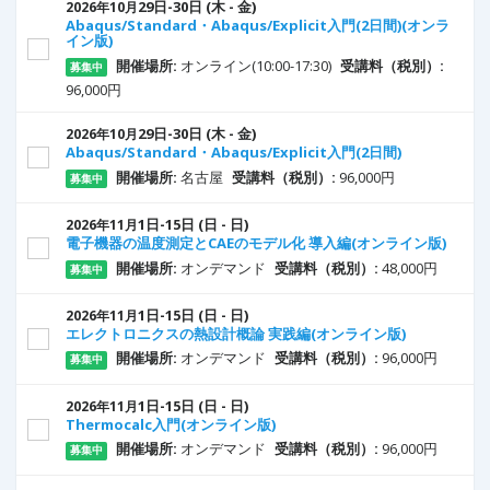
29
日
-30
日
(木 - 金)
2026年10月
Abaqus/Standard・Abaqus/Explicit入門(2日間)(オンラ
イン版)
開催場所:
オンライン(10:00-17:30)
受講料（税別）:
募集中
96,000円
29
日
-30
日
(木 - 金)
2026年10月
Abaqus/Standard・Abaqus/Explicit入門(2日間)
開催場所:
名古屋
受講料（税別）:
96,000円
募集中
1
日
-15
日
(日 - 日)
2026年11月
電子機器の温度測定とCAEのモデル化 導入編(オンライン版)
開催場所:
オンデマンド
受講料（税別）:
48,000円
募集中
1
日
-15
日
(日 - 日)
2026年11月
エレクトロニクスの熱設計概論 実践編(オンライン版)
開催場所:
オンデマンド
受講料（税別）:
96,000円
募集中
1
日
-15
日
(日 - 日)
2026年11月
Thermocalc入門(オンライン版)
開催場所:
オンデマンド
受講料（税別）:
96,000円
募集中