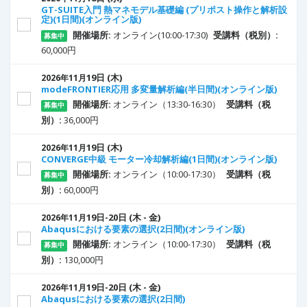
GT-SUITE入門 熱マネモデル基礎編 (プリポスト操作と解析設
定)(1日間)(オンライン版)
開催場所:
オンライン(10:00-17:30)
受講料（税別）:
募集中
60,000円
19
日
(木)
2026年11月
modeFRONTIER応用 多変量解析編(半日間)(オンライン版)
開催場所:
オンライン（13:30-16:30）
受講料（税
募集中
別）:
36,000円
19
日
(木)
2026年11月
CONVERGE中級 モーター冷却解析編(1日間)(オンライン版)
開催場所:
オンライン（10:00-17:30）
受講料（税
募集中
別）:
60,000円
19
日
-20
日
(木 - 金)
2026年11月
Abaqusにおける要素の選択(2日間)(オンライン版)
開催場所:
オンライン（10:00-17:30）
受講料（税
募集中
別）:
130,000円
19
日
-20
日
(木 - 金)
2026年11月
Abaqusにおける要素の選択(2日間)