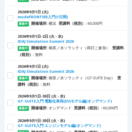
1
日
(火)
2026年9月
modeFRONTIER入門(1日間)
開催場所:
横浜
受講料（税別）:
60,000円
募集中
1
日
-2
日
(火 - 水)
2026年9月
IDAJ Simulation Summit 2026
開催場所:
御茶ノ水ソラシティ（両日ご参加）
受講料
募集中
（税別）:
無料
1
日
(火)
2026年9月
IDAJ Simulation Summit 2026
開催場所:
御茶ノ水ソラシティ（GT-SUITE Day）
受
募集中
講料（税別）:
無料
1
日
-30
日
(火 - 水)
2026年9月
GT-SUITE入門 電動化車両(EV)モデル編(オンデマンド)
開催場所:
オンデマンド
受講料（税別）:
60,000円
募集中
1
日
-30
日
(火 - 水)
2026年9月
GT-SUITE入門 エンジンモデル編(オンデマンド)