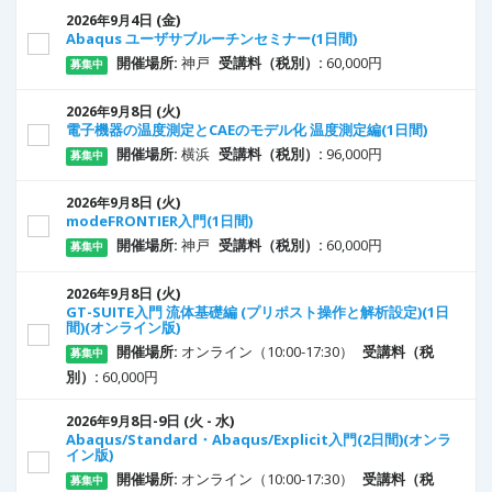
4
日
(金)
2026年9月
Abaqus ユーザサブルーチンセミナー(1日間)
開催場所:
神戸
受講料（税別）:
60,000円
募集中
8
日
(火)
2026年9月
電子機器の温度測定とCAEのモデル化 温度測定編(1日間)
開催場所:
横浜
受講料（税別）:
96,000円
募集中
8
日
(火)
2026年9月
modeFRONTIER入門(1日間)
開催場所:
神戸
受講料（税別）:
60,000円
募集中
8
日
(火)
2026年9月
GT-SUITE入門 流体基礎編 (プリポスト操作と解析設定)(1日
間)(オンライン版)
開催場所:
オンライン（10:00-17:30）
受講料（税
募集中
別）:
60,000円
8
日
-9
日
(火 - 水)
2026年9月
Abaqus/Standard・Abaqus/Explicit入門(2日間)(オンラ
イン版)
開催場所:
オンライン（10:00-17:30）
受講料（税
募集中