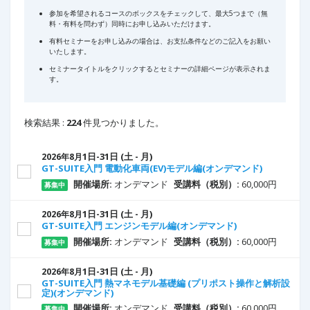
参加を希望されるコースのボックスをチェックして、
最大5つまで（無
料・有料を問わず）同時にお申し込みいただけます。
有料セミナーをお申し込みの場合は、お支払条件などのご記入をお願い
いたします。
セミナータイトルをクリックするとセミナーの詳細ページが表示されま
す。
検索結果 :
224
件見つかりました。
1
日
-31
日
(土 - 月)
2026年8月
GT-SUITE入門 電動化車両(EV)モデル編(オンデマンド)
開催場所:
オンデマンド
受講料（税別）:
60,000円
募集中
1
日
-31
日
(土 - 月)
2026年8月
GT-SUITE入門 エンジンモデル編(オンデマンド)
開催場所:
オンデマンド
受講料（税別）:
60,000円
募集中
1
日
-31
日
(土 - 月)
2026年8月
GT-SUITE入門 熱マネモデル基礎編 (プリポスト操作と解析設
定)(オンデマンド)
開催場所:
オンデマンド
受講料（税別）:
60,000円
募集中