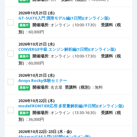
21
日
(水)
2026年10月
GT-SUITE入門 潤滑モデル編(1日間)(オンライン版)
開催場所:
オンライン（10:00-17:30）
受講料（税
募集中
別）:
60,000円
21
日
(水)
2026年10月
CONVERGE中級 エンジン解析編(1日間)(オンライン版)
開催場所:
オンライン（10:00-17:30）
受講料（税
募集中
別）:
60,000円
21
日
(水)
2026年10月
Ansys Rocky体験セミナー
開催場所:
名古屋
受講料（税別）:
無料
募集中
22
日
(木)
2026年10月
modeFRONTIER応用 多変量解析編(半日間)(オンライン版)
開催場所:
オンライン（13:30-16:30）
受講料（税
募集中
別）:
36,000円
22
日
-23
日
(木 - 金)
2026年10月
Abaqus/CAE入門(2日間)(オンライン版)