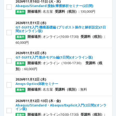
10
日
-11
日
(火 - 水)
2026年11月
Abaqus/Standard 接触/摩擦解析セミナー(2日間)
開催場所:
名古屋
受講料（税別）:
130,000円
募集中
11
日
(水)
2026年11月
GT-SUITE入門 機構基礎編 (プリポスト操作と解析設定)(1日
間)(オンライン版)
開催場所:
オンライン(10:00-17:30)
受講料（税別）:
募集中
60,000円
12
日
(木)
2026年11月
GT-SUITE入門 動弁モデル編(1日間)(オンライン版)
開催場所:
オンライン（10:00-17:30）
受講料（税
募集中
別）:
60,000円
12
日
(木)
2026年11月
Ansys Optics体験セミナー
開催場所:
名古屋
受講料（税別）:
無料
募集中
12
日
-13
日
(木 - 金)
2026年11月
Abaqus/Standard・Abaqus/Explicit入門(2日間)(オンラ
イン版)
開催場所:
オンライン(10:00-17:30)
受講料（税別）:
募集中