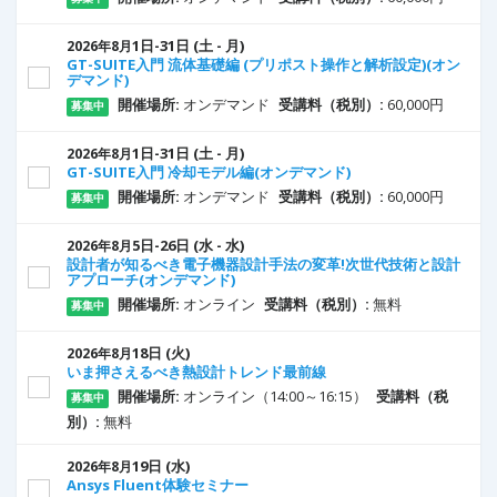
1
日
-31
日
(土 - 月)
2026年8月
GT-SUITE入門 流体基礎編 (プリポスト操作と解析設定)(オン
デマンド)
開催場所:
オンデマンド
受講料（税別）:
60,000円
募集中
1
日
-31
日
(土 - 月)
2026年8月
GT-SUITE入門 冷却モデル編(オンデマンド)
開催場所:
オンデマンド
受講料（税別）:
60,000円
募集中
5
日
-26
日
(水 - 水)
2026年8月
設計者が知るべき電子機器設計手法の変革!次世代技術と設計
アプローチ(オンデマンド)
開催場所:
オンライン
受講料（税別）:
無料
募集中
18
日
(火)
2026年8月
いま押さえるべき熱設計トレンド最前線
開催場所:
オンライン（14:00～16:15）
受講料（税
募集中
別）:
無料
19
日
(水)
2026年8月
Ansys Fluent体験セミナー