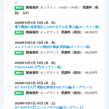
ン
開催場所:
オンライン（14:00～14:40）
受講料（税
募集中
別）:
無料
1
日
-15
日
(木 - 木)
2026年10月
電子機器の温度測定とCAEのモデル化 導入編(オンライン版)
開催場所:
オンデマンド
受講料（税別）:
48,000円
募集中
1
日
-15
日
(木 - 木)
2026年10月
エレクトロニクスの熱設計概論 実践編(オンライン版)
開催場所:
オンデマンド
受講料（税別）:
96,000円
募集中
1
日
-15
日
(木 - 木)
2026年10月
Thermocalc入門(オンライン版)
開催場所:
オンデマンド
受講料（税別）:
96,000円
募集中
1
日
-31
日
(木 - 土)
2026年10月
GT-SUITE入門 電動化車両(EV)モデル編(オンデマンド)
開催場所:
オンデマンド
受講料（税別）:
60,000円
募集中
1
日
-31
日
(木 - 土)
2026年10月
GT-SUITE入門 エンジンモデル編(オンデマンド)