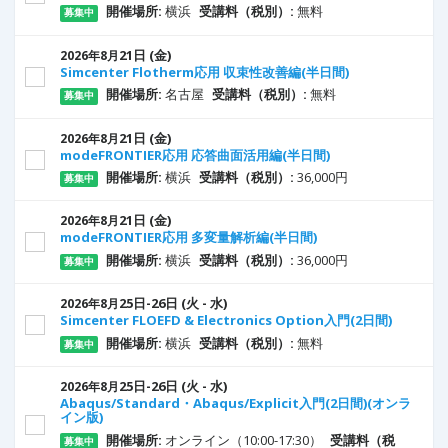
開催場所:
横浜
受講料（税別）:
無料
募集中
21
日
(金)
2026年8月
Simcenter Flotherm応用 収束性改善編(半日間)
開催場所:
名古屋
受講料（税別）:
無料
募集中
21
日
(金)
2026年8月
modeFRONTIER応用 応答曲面活用編(半日間)
開催場所:
横浜
受講料（税別）:
36,000円
募集中
21
日
(金)
2026年8月
modeFRONTIER応用 多変量解析編(半日間)
開催場所:
横浜
受講料（税別）:
36,000円
募集中
25
日
-26
日
(火 - 水)
2026年8月
Simcenter FLOEFD & Electronics Option入門(2日間)
開催場所:
横浜
受講料（税別）:
無料
募集中
25
日
-26
日
(火 - 水)
2026年8月
Abaqus/Standard・Abaqus/Explicit入門(2日間)(オンラ
イン版)
開催場所:
オンライン（10:00-17:30）
受講料（税
募集中