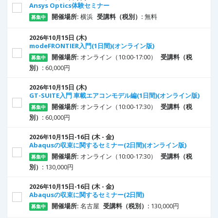
Ansys Optics体験セミナー
開催場所:
横浜
受講料（税別）:
無料
募集中
15
日
(木)
2026年10月
modeFRONTIER入門(1日間)(オンライン版)
開催場所:
オンライン（10:00-17:00）
受講料（税
募集中
別）:
60,000円
15
日
(木)
2026年10月
GT-SUITE入門 車載エアコンモデル編(1日間)(オンライン版)
開催場所:
オンライン（10:00-17:30）
受講料（税
募集中
別）:
60,000円
15
日
-16
日
(木 - 金)
2026年10月
Abaqusの収束に関するセミナー(2日間)(オンライン版)
開催場所:
オンライン（10:00-17:30）
受講料（税
募集中
別）:
130,000円
15
日
-16
日
(木 - 金)
2026年10月
Abaqusの収束に関するセミナー(2日間)
開催場所:
名古屋
受講料（税別）:
130,000円
募集中