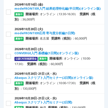
16
日
(金)
2026年10月
modeFRONTIER入門 結果処理特化編(半日間)(オンライン版)
開催場所:
オンライン（13:30-16:30）
受講料（税
募集中
別）:
36,000円
20
日
(火)
2026年10月
modeFRONTIER応用 寄与度分析編(1日間)
開催場所:
名古屋
受講料（税別）:
60,000円
募集中
20
日
(火)
2026年10月
CONVERGE入門 基礎編(1日間)(オンライン版)
開催場所:
オンライン（10:00-
公認CAE技能講習会
募集中
17:30）
受講料（税別）:
60,000円
20
日
-21
日
(火 - 水)
2026年10月
Abaqus スクリプト入門セミナー(2日間)(オンライン版)
開催場所:
オンライン（10:00-17:30）
受講料（税
募集中
別）:
130,000円
20
日
-21
日
(火 - 水)
2026年10月
Abaqus スクリプト入門セミナー(2日間)
開催場所:
神戸
受講料（税別）:
130,000円
募集中