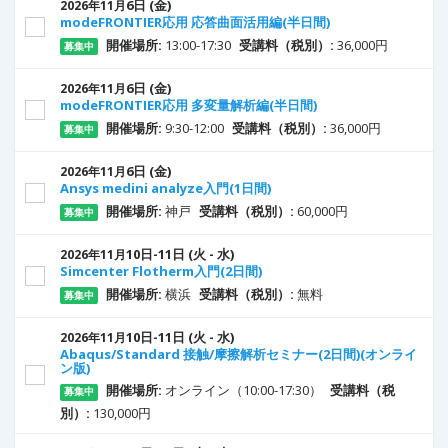
6
日
(金)
2026年11月
modeFRONTIER応用 応答曲面活用編(半日間)
開催場所:
13:00-17:30
受講料（税別）:
36,000円
募集中
6
日
(金)
2026年11月
modeFRONTIER応用 多変量解析編(半日間)
開催場所:
9:30-12:00
受講料（税別）:
36,000円
募集中
6
日
(金)
2026年11月
Ansys medini analyze入門(1日間)
開催場所:
神戸
受講料（税別）:
60,000円
募集中
10
日
-11
日
(火 - 水)
2026年11月
Simcenter Flotherm入門(2日間)
開催場所:
横浜
受講料（税別）:
無料
募集中
10
日
-11
日
(火 - 水)
2026年11月
Abaqus/Standard 接触/摩擦解析セミナー(2日間)(オンライ
ン版)
開催場所:
オンライン（10:00-17:30）
受講料（税
募集中
別）:
130,000円