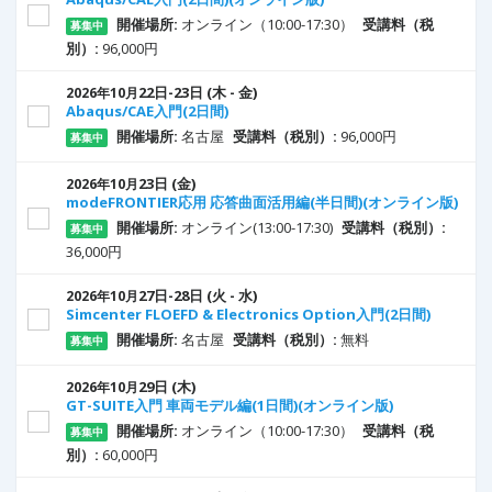
開催場所:
オンライン（10:00-17:30）
受講料（税
募集中
別）:
96,000円
22
日
-23
日
(木 - 金)
2026年10月
Abaqus/CAE入門(2日間)
開催場所:
名古屋
受講料（税別）:
96,000円
募集中
23
日
(金)
2026年10月
modeFRONTIER応用 応答曲面活用編(半日間)(オンライン版)
開催場所:
オンライン(13:00-17:30)
受講料（税別）:
募集中
36,000円
27
日
-28
日
(火 - 水)
2026年10月
Simcenter FLOEFD & Electronics Option入門(2日間)
開催場所:
名古屋
受講料（税別）:
無料
募集中
29
日
(木)
2026年10月
GT-SUITE入門 車両モデル編(1日間)(オンライン版)
開催場所:
オンライン（10:00-17:30）
受講料（税
募集中
別）:
60,000円