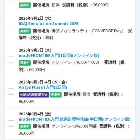
開催場所:
横浜
受講料（税別）:
96,000円
募集中
2
日
(水)
2026年9月
IDAJ Simulation Summit 2026
開催場所:
御茶ノ水ソラシティ（CONVERGE Day）
受
募集中
講料（税別）:
無料
3
日
(木)
2026年9月
modeFRONTIER入門(1日間)(オンライン版)
開催場所:
オンライン（10:00ｰ17:00）
受講料（税
募集中
別）:
60,000円
3
日
-4
日
(木 - 金)
2026年9月
Ansys Fluent入門(2日間)
開催場所:
横浜
受講料（税別）:
公認CAE技能講習会
募集中
96,000円
4
日
(金)
2026年9月
modeFRONTIER入門 結果処理特化編(半日間)(オンライン版)
開催場所:
オンライン13時30分開催
受講料（税別）:
募集中
36,000円