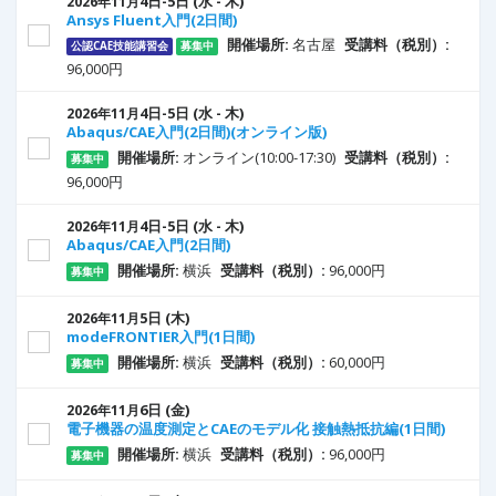
4
日
-5
日
(水 - 木)
2026年11月
Ansys Fluent入門(2日間)
開催場所:
名古屋
受講料（税別）:
公認CAE技能講習会
募集中
96,000円
4
日
-5
日
(水 - 木)
2026年11月
Abaqus/CAE入門(2日間)(オンライン版)
開催場所:
オンライン(10:00-17:30)
受講料（税別）:
募集中
96,000円
4
日
-5
日
(水 - 木)
2026年11月
Abaqus/CAE入門(2日間)
開催場所:
横浜
受講料（税別）:
96,000円
募集中
5
日
(木)
2026年11月
modeFRONTIER入門(1日間)
開催場所:
横浜
受講料（税別）:
60,000円
募集中
6
日
(金)
2026年11月
電子機器の温度測定とCAEのモデル化 接触熱抵抗編(1日間)
開催場所:
横浜
受講料（税別）:
96,000円
募集中