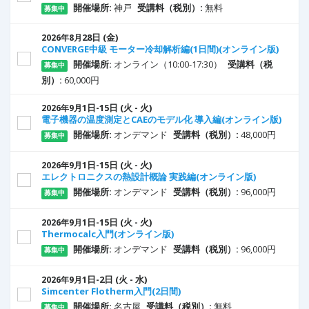
開催場所:
神戸
受講料（税別）:
無料
募集中
28
日
(金)
2026年8月
CONVERGE中級 モーター冷却解析編(1日間)(オンライン版)
開催場所:
オンライン（10:00-17:30）
受講料（税
募集中
別）:
60,000円
1
日
-15
日
(火 - 火)
2026年9月
電子機器の温度測定とCAEのモデル化 導入編(オンライン版)
開催場所:
オンデマンド
受講料（税別）:
48,000円
募集中
1
日
-15
日
(火 - 火)
2026年9月
エレクトロニクスの熱設計概論 実践編(オンライン版)
開催場所:
オンデマンド
受講料（税別）:
96,000円
募集中
1
日
-15
日
(火 - 火)
2026年9月
Thermocalc入門(オンライン版)
開催場所:
オンデマンド
受講料（税別）:
96,000円
募集中
1
日
-2
日
(火 - 水)
2026年9月
Simcenter Flotherm入門(2日間)
開催場所:
名古屋
受講料（税別）:
無料
募集中