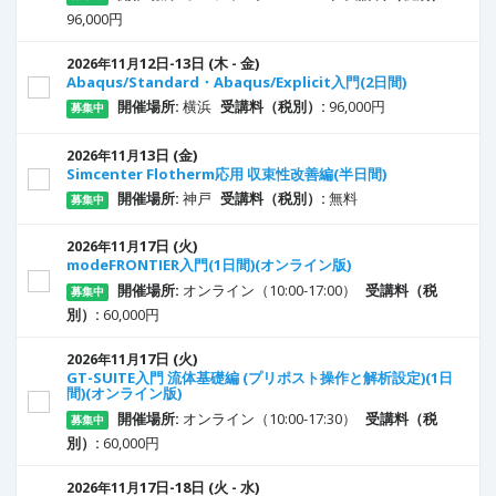
96,000円
12
日
-13
日
(木 - 金)
2026年11月
Abaqus/Standard・Abaqus/Explicit入門(2日間)
開催場所:
横浜
受講料（税別）:
96,000円
募集中
13
日
(金)
2026年11月
Simcenter Flotherm応用 収束性改善編(半日間)
開催場所:
神戸
受講料（税別）:
無料
募集中
17
日
(火)
2026年11月
modeFRONTIER入門(1日間)(オンライン版)
開催場所:
オンライン（10:00-17:00）
受講料（税
募集中
別）:
60,000円
17
日
(火)
2026年11月
GT-SUITE入門 流体基礎編 (プリポスト操作と解析設定)(1日
間)(オンライン版)
開催場所:
オンライン（10:00-17:30）
受講料（税
募集中
別）:
60,000円
17
日
-18
日
(火 - 水)
2026年11月