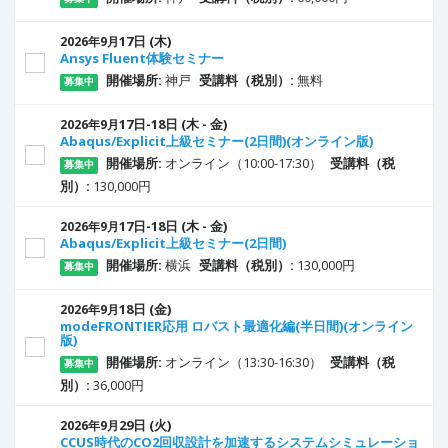
17
日
(木)
2026年9月
Ansys Fluent体験セミナー
開催場所:
神戸
受講料（税別）:
無料
募集中
17
日
-18
日
(木 - 金)
2026年9月
Abaqus/Explicit上級セミナー(2日間)(オンライン版)
開催場所:
オンライン（10:00-17:30）
受講料（税
募集中
別）:
130,000円
17
日
-18
日
(木 - 金)
2026年9月
Abaqus/Explicit上級セミナー(2日間)
開催場所:
横浜
受講料（税別）:
130,000円
募集中
18
日
(金)
2026年9月
modeFRONTIER応用 ロバスト最適化編(半日間)(オンライン
版)
開催場所:
オンライン（13:30-16:30）
受講料（税
募集中
別）:
36,000円
29
日
(火)
2026年9月
CCUS時代のCO2回収設計を加速するシステムシミュレーショ