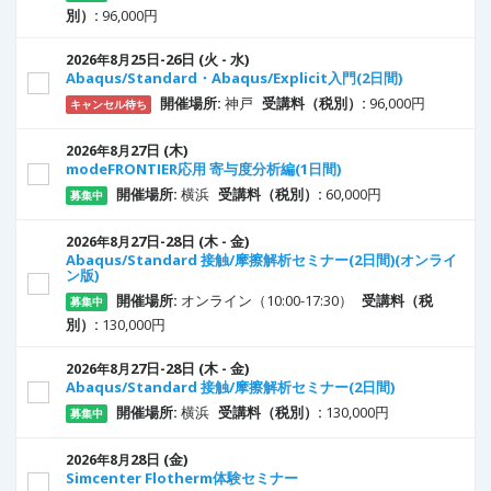
別）:
96,000円
25
日
-26
日
(火 - 水)
2026年8月
Abaqus/Standard・Abaqus/Explicit入門(2日間)
開催場所:
神戸
受講料（税別）:
96,000円
キャンセル待ち
27
日
(木)
2026年8月
modeFRONTIER応用 寄与度分析編(1日間)
開催場所:
横浜
受講料（税別）:
60,000円
募集中
27
日
-28
日
(木 - 金)
2026年8月
Abaqus/Standard 接触/摩擦解析セミナー(2日間)(オンライ
ン版)
開催場所:
オンライン（10:00-17:30）
受講料（税
募集中
別）:
130,000円
27
日
-28
日
(木 - 金)
2026年8月
Abaqus/Standard 接触/摩擦解析セミナー(2日間)
開催場所:
横浜
受講料（税別）:
130,000円
募集中
28
日
(金)
2026年8月
Simcenter Flotherm体験セミナー