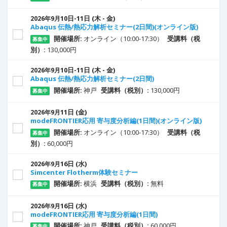
10
日
-11
日
(木 - 金)
2026年9月
Abaqus 伝熱/熱応力解析セミナー(2日間)(オンライン版)
開催場所:
オンライン（10:00-17:30）
受講料（税
募集中
別）:
130,000円
10
日
-11
日
(木 - 金)
2026年9月
Abaqus 伝熱/熱応力解析セミナー(2日間)
開催場所:
神戸
受講料（税別）:
130,000円
募集中
11
日
(金)
2026年9月
modeFRONTIER応用 寄与度分析編(1日間)(オンライン版)
開催場所:
オンライン（10:00-17:30）
受講料（税
募集中
別）:
60,000円
16
日
(水)
2026年9月
Simcenter Flotherm体験セミナー
開催場所:
横浜
受講料（税別）:
無料
募集中
16
日
(水)
2026年9月
modeFRONTIER応用 寄与度分析編(1日間)
開催場所:
神戸
受講料（税別）:
60,000円
募集中