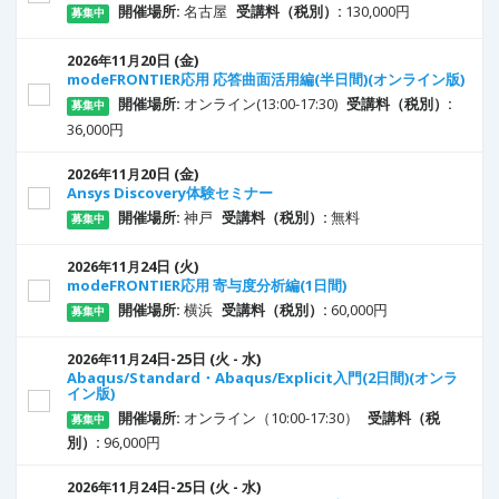
開催場所:
名古屋
受講料（税別）:
130,000円
募集中
20
日
(金)
2026年11月
modeFRONTIER応用 応答曲面活用編(半日間)(オンライン版)
開催場所:
オンライン(13:00-17:30)
受講料（税別）:
募集中
36,000円
20
日
(金)
2026年11月
Ansys Discovery体験セミナー
開催場所:
神戸
受講料（税別）:
無料
募集中
24
日
(火)
2026年11月
modeFRONTIER応用 寄与度分析編(1日間)
開催場所:
横浜
受講料（税別）:
60,000円
募集中
24
日
-25
日
(火 - 水)
2026年11月
Abaqus/Standard・Abaqus/Explicit入門(2日間)(オンラ
イン版)
開催場所:
オンライン（10:00-17:30）
受講料（税
募集中
別）:
96,000円
24
日
-25
日
(火 - 水)
2026年11月