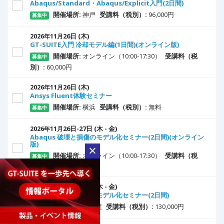
Abaqus/Standard・Abaqus/Explicit入門(2日間)
開催場所:
神戸
受講料（税別）:
96,000円
募集中
26
日
(木)
2026年11月
GT-SUITE入門 冷却モデル編(1日間)(オンライン版)
開催場所:
オンライン（10:00-17:30）
受講料（税
募集中
別）:
60,000円
26
日
(木)
2026年11月
Ansys Fluent体験セミナー
開催場所:
横浜
受講料（税別）:
無料
募集中
26
日
-27
日
(木 - 金)
2026年11月
Abaqus 破壊と損傷のモデル化セミナー(2日間)(オンライン
版)
開催場所:
オンライン（10:00-17:30）
受講料（税
募集中
別）:
130,000円
26
日
-27
日
(木 - 金)
2026年11月
Abaqus 破壊と損傷のモデル化セミナー(2日間)
開催場所:
名古屋
受講料（税別）:
130,000円
募集中