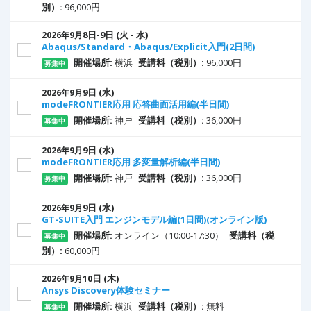
別）:
96,000円
8
日
-9
日
(火 - 水)
2026年9月
Abaqus/Standard・Abaqus/Explicit入門(2日間)
開催場所:
横浜
受講料（税別）:
96,000円
募集中
9
日
(水)
2026年9月
modeFRONTIER応用 応答曲面活用編(半日間)
開催場所:
神戸
受講料（税別）:
36,000円
募集中
9
日
(水)
2026年9月
modeFRONTIER応用 多変量解析編(半日間)
開催場所:
神戸
受講料（税別）:
36,000円
募集中
9
日
(水)
2026年9月
GT-SUITE入門 エンジンモデル編(1日間)(オンライン版)
開催場所:
オンライン（10:00-17:30）
受講料（税
募集中
別）:
60,000円
10
日
(木)
2026年9月
Ansys Discovery体験セミナー
開催場所:
横浜
受講料（税別）:
無料
募集中