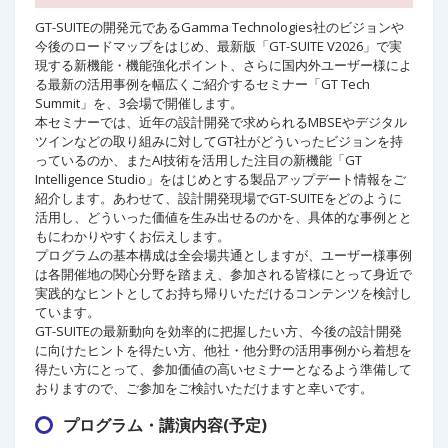
GT-SUITEの開発元であるGamma Technologies社のビジョンや
今後のロードマップをはじめ、最新版「GT-SUITE V2026」で実
現する新機能・機能強化ポイント、さらに国内外ユーザー様によ
る最新の活用事例を幅広くご紹介するセミナー「GT Tech
Summit」を、3会場で開催します。
本セミナーでは、近年の設計開発で求められるMBSEやデジタル
ツインなどの取り組みに対してGT社がどういったビジョンを持
っているのか、またAI技術を活用した注目の新機能「GT
Intelligence Studio」をはじめとする製品アップデート情報をご
紹介します。あわせて、設計開発現場でGT-SUITEをどのように
活用し、どういった価値を生み出せるのかを、具体的な事例とと
もにわかりやすくお伝えします。
プログラムの基本構成は全会場共通としますが、ユーザー様事例
は各開催地の関心分野を踏まえ、参加される皆様にとって身近で
実践的なヒントとしてお持ち帰りいただけるコンテンツを検討し
ています。
GT-SUITEの最新動向を効率的に把握したい方、今後の設計開発
に向けたヒントを得たい方、他社・他分野の活用事例から着想を
得たい方にとって、参加価値の高いセミナーとなるよう準備して
おりますので、ご参加をご検討いただけますと幸いです。
プログラム・講演内容(予定)