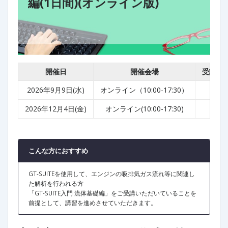
編(1日間)(オンライン版)
開催日
開催会場
受講料(
2026年9月9日(水)
オンライン（10:00-17:30）
¥60
2026年12月4日(金)
オンライン(10:00-17:30)
¥60
こんな方におすすめ
GT-SUITEを使用して、エンジンの吸排気ガス流れ等に関連し
た解析を行われる方
「GT-SUITE入門 流体基礎編」をご受講いただいていることを
前提として、講習を進めさせていただきます。