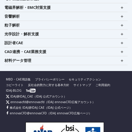
電磁界解析・EMC対策支援
音響解析
粒子解析
光学設計・解析支援
設計者CAE
CAD連携・CAE業務支援
材料データ管理
MBD・CAE用語集
プライバシーポリシー
セキュリティアクション
コピーライト
反社会的勢力に対する基本方針
サイトマップ
ご利用規約
IDAJ-BLOG
IDAJ@IDAJ_CAE
（IDAJ 公式アカウント）
ennovacfd@ennovacfd
（IDAJ ennovaCFD広報アカウント）
株式会社 IDAJ@IDAJ.CAE
（IDAJ 公式ページ）
ennovaCFD@ennovaCFD
（IDAJ ennovaCFD広報ページ）