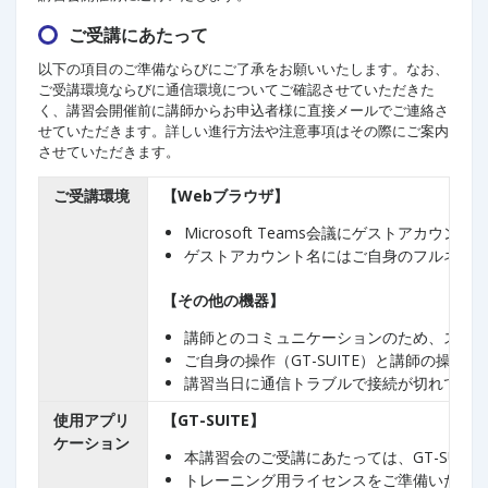
ご受講にあたって
以下の項目のご準備ならびにご了承をお願いいたします。なお、
ご受講環境ならびに通信環境についてご確認させていただきた
く、講習会開催前に講師からお申込者様に直接メールでご連絡さ
せていただきます。詳しい進行方法や注意事項はその際にご案内
させていただきます。
ご受講環境
【Webブラウザ】
Microsoft Teams会議にゲストアカ
ゲストアカウント名にはご自身のフルネー
【その他の機器】
講師とのコミュニケーションのため、スピー
ご自身の操作（GT-SUITE）と講師の操
講習当日に通信トラブルで接続が切れてし
使用アプリ
【GT-SUITE】
ケーション
本講習会のご受講にあたっては、GT-SUIT
トレーニング用ライセンスをご準備いたし