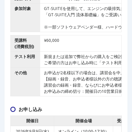
参加対象
GT-SUITEを使用して、エンジンの吸排気ガ
「GT-SUITE入門 流体基礎編」をご受講い
※一部ソフトウェアベンダー様、ハードウェア
受講料
¥60,000
(消費税別)
テスト利用
新規または追加で弊社からの購入をご検討のお
ご希望の方はお申し込み時に「テスト利用を希
その他
お申込が2名様以下の場合は、講習会を中止さ
【録画・録音、お申込者様以外の方の聴講の禁
講習会の録画・録音、ならびにお申込者様以外
お申込みの締め切り：開催日の10営業日前
お申し込み
開催日
開催会場
受講料(
2026年9月9日(水)
オンライン（10:00-17:30）
¥60