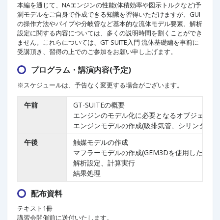
本編を通じて、NAエンジンの性能(体積効率や図示トルクなど)予
測モデルをご自身で作成できる知識を習得いただけますが、GUI
の操作方法やパイプや分岐管など基本的な流体モデル要素、解析
設定に関する内容については、多くの説明時間を割くことができ
ません。これらについては、GT-SUITE入門 流体基礎編を事前に
受講頂き、習得の上でのご参加をお願い申し上げます。
プログラム・講演内容(予定)
※スケジュールは、予告なく変更する場合がございます。
午前
GT-SUITEの概要
エンジンのモデル化に必要となるオブジェクトや
エンジンモデルの作成(吸排気管、シリンダ、イ
午後
触媒モデルの作成
マフラーモデルの作成(GEM3Dを使用した3D形
解析設定、計算実行
結果処理
配布資料
テキスト1冊
講習会開催前に送付いたします。