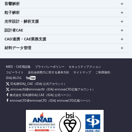
音響解析
粒子解析
光学設計・解析支援
設計者CAE
CAD連携・CAE業務支援
材料データ管理
MBD・CAE用語集
プライバシーポリシー
セキュリティアクション
コピーライト
反社会的勢力に対する基本方針
サイトマップ
ご利用規約
IDAJ-BLOG
IDAJ@IDAJ_CAE
（IDAJ 公式アカウント）
ennovacfd@ennovacfd
（IDAJ ennovaCFD広報アカウント）
株式会社 IDAJ@IDAJ.CAE
（IDAJ 公式ページ）
ennovaCFD@ennovaCFD
（IDAJ ennovaCFD広報ページ）