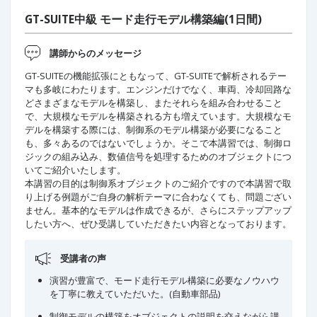
GT-SUITE中級 モード走行モデル構築編(1日間)
講師からのメッセージ
GT-SUITEの機能拡張にともなって、GT-SUITEで解析されるテー
マも多岐にわたります。エンジンだけでなく、車両、冷却回路な
どさまざまなモデルを構築し、またそれらを組み合わせること
で、大規模なモデルを構築される方も増えています。大規模なモ
デルを構築する際には、制御系のモデル構築が必要になること
も、多々あるのではないでしょうか。そこで本講習では、制御ロ
ジックの組み込み、数値信号を処理するためのオブジェクトにつ
いてご紹介いたします。
本講習の目的は制御系オブジェクトのご紹介ですので本講習で取
り上げる例題がご自身の解析テーマに合わなくても、問題ござい
ません。基本的なモデルは作成できるが、さらにステップアップ
したい方へ、ぜひ受講していただきたい内容となっております。
受講者の声
演習が豊富で、モード走行モデル構築に必要なノウハウ
を丁寧に教えていただいた。(自動車部品)
制御モデルの構築をオブジェクトの説明を交えながら講