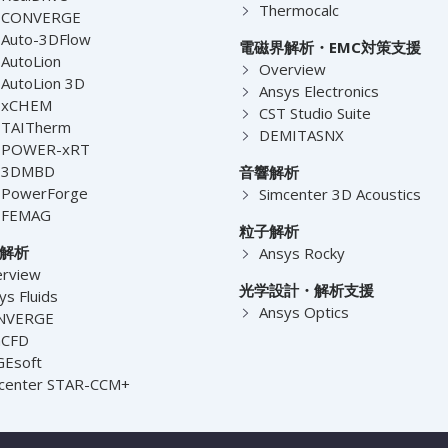
Thermocalc
-CONVERGE
Auto-3DFlow
電磁界解析・EMC対策支援
AutoLion
Overview
AutoLion 3D
Ansys Electronics
-xCHEM
CST Studio Suite
-TAITherm
DEMITASNX
-POWER-xRT
-3DMBD
音響解析
-PowerForge
Simcenter 3D Acoustics
-FEMAG
粒子解析
解析
Ansys Rocky
rview
光学設計・解析支援
ys Fluids
Ansys Optics
NVERGE
nCFD
Esoft
center STAR-CCM+