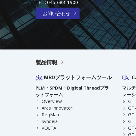
TEL :
045-683-1900
お問い合わせ
製品情報
MBDプラットフォームツール
C
PLM・SPDM・Digital Threadプラ
マルチ
ットフォーム
レーシ
Overview
GT
Aras Innovator
GT-
ReqMan
GT-
Syndeia
GT
VOLTA
GT-
GT-