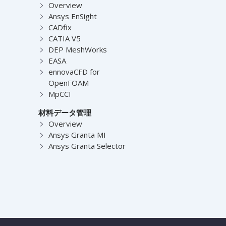
Overview
Ansys EnSight
CADfix
CATIA V5
DEP MeshWorks
EASA
ennovaCFD for
OpenFOAM
MpCCI
材料データ管理
Overview
Ansys Granta MI
Ansys Granta Selector