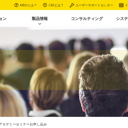
MBDとは？
CAEとは？
ユーザーサポートセンター
イ
ョン
製品情報
コンサルティング
システ
解析アカデミーセミナーお申し込み