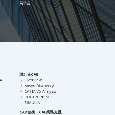
展示会
設計者CAE
EA
Overview
Ansys Discovery
CATIA V5 Analysis
3DEXPERIENCE
SIMULIA
CAD連携・CAE業務支援