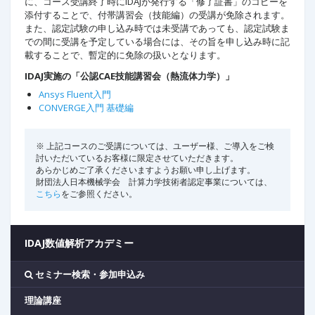
に、コース受講終了時にIDAJが発行する「修了証書」のコピーを
添付することで、付帯講習会（技能編）の受講が免除されます。
また、認定試験の申し込み時では未受講であっても、認定試験ま
での間に受講を予定している場合には、その旨を申し込み時に記
載することで、暫定的に免除の扱いとなります。
IDAJ実施の「公認CAE技能講習会（熱流体力学）」
Ansys Fluent入門
CONVERGE入門 基礎編
※ 上記コースのご受講については、ユーザー様、ご導入をご検
討いただいているお客様に限定させていただきます。
あらかじめご了承くださいますようお願い申し上げます。
財団法人日本機械学会 計算力学技術者認定事業については、
こちら
をご参照ください。
IDAJ数値解析アカデミー
セミナー検索・参加申込み
理論講座