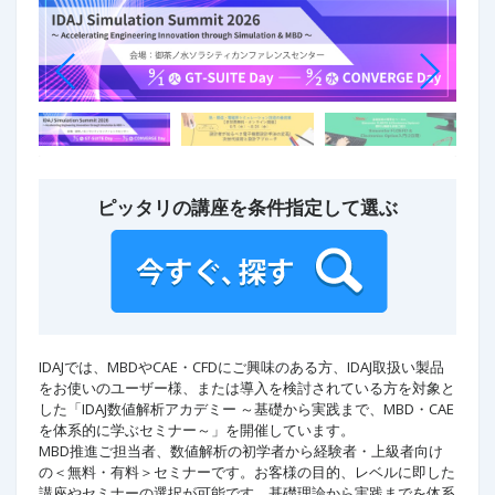
ピッタリの講座を条件指定して選ぶ
IDAJでは、MBDやCAE・CFDにご興味のある方、IDAJ取扱い製品
をお使いのユーザー様、または導入を検討されている方を対象と
した「IDAJ数値解析アカデミー ～基礎から実践まで、MBD・CAE
を体系的に学ぶセミナー～」を開催しています。
MBD推進ご担当者、数値解析の初学者から経験者・上級者向け
の＜無料・有料＞セミナーです。お客様の目的、レベルに即した
講座やセミナーの選択が可能です。基礎理論から実践までを体系