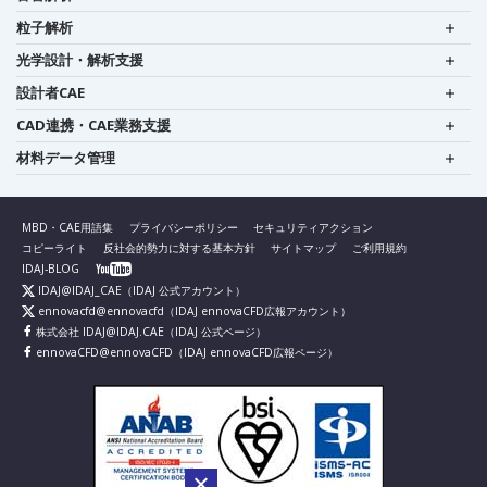
粒子解析
光学設計・解析支援
設計者CAE
CAD連携・CAE業務支援
材料データ管理
MBD・CAE用語集
プライバシーポリシー
セキュリティアクション
コピーライト
反社会的勢力に対する基本方針
サイトマップ
ご利用規約
IDAJ-BLOG
IDAJ@IDAJ_CAE
（IDAJ 公式アカウント）
ennovacfd@ennovacfd
（IDAJ ennovaCFD広報アカウント）
株式会社 IDAJ@IDAJ.CAE
（IDAJ 公式ページ）
ennovaCFD@ennovaCFD
（IDAJ ennovaCFD広報ページ）