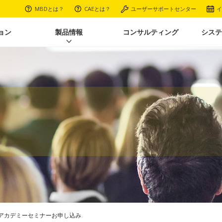
MBDとは？
CAEとは？
ユーザーサポートセンター
イ
ョン
製品情報
コンサルティング
システ
解析アカデミーセミナーお申し込み