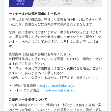
ご連絡先
アンケート
入力内容
お申し込み
の入力
の入力
の確認
の完了
セミナーまたは資料請求のお申込み
お申し込み内容確認後、弊社より受理案内をE-mailにて送らせて
いただき、受講ならびに資料請求の手続き完了となります。 ​
なお、誠に恐縮ではございますが、参加登録の状況によりまして
は、導入計画をお持ちの企業様を優先させていただく場合がござ
います。あらかじめご了承のほど、よろしくお願い申し上げま
す。
受理案内は当日必ず会場にお持ちください。
当日受理案内をお持ちでない方は受講いただけない場合がござい
ますのでご注意ください。
スケジュールおよび講義内容は予告なく変更になる場合がござい
ますので、あらかじめご了承ください。
ご都合によりご欠席される場合は、以下までご連絡ください。
理論・実践講座：
idaj-seminar@idaj.co.jp
トレーニング講座：
idaj-training@idaj.co.jp
ご案内メール受信について
IDAJ数値解析アカデミーご受講には、弊社から送信する各種ご案
内メールを受信していただくことが必要となります。送信内容に