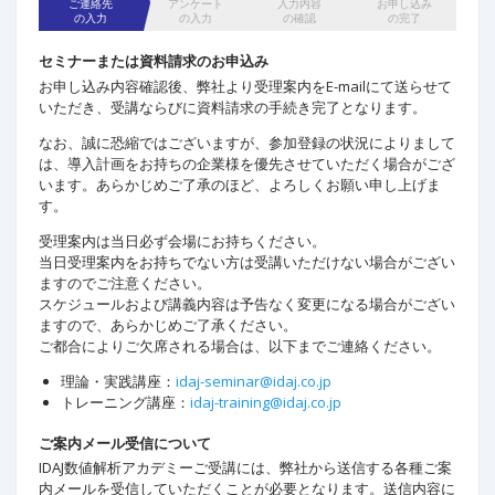
ご連絡先
アンケート
入力内容
お申し込み
の入力
の入力
の確認
の完了
セミナーまたは資料請求のお申込み
お申し込み内容確認後、弊社より受理案内をE-mailにて送らせて
いただき、受講ならびに資料請求の手続き完了となります。 ​
なお、誠に恐縮ではございますが、参加登録の状況によりまして
は、導入計画をお持ちの企業様を優先させていただく場合がござ
います。あらかじめご了承のほど、よろしくお願い申し上げま
す。
受理案内は当日必ず会場にお持ちください。
当日受理案内をお持ちでない方は受講いただけない場合がござい
ますのでご注意ください。
スケジュールおよび講義内容は予告なく変更になる場合がござい
ますので、あらかじめご了承ください。
ご都合によりご欠席される場合は、以下までご連絡ください。
理論・実践講座：
idaj-seminar@idaj.co.jp
トレーニング講座：
idaj-training@idaj.co.jp
ご案内メール受信について
IDAJ数値解析アカデミーご受講には、弊社から送信する各種ご案
内メールを受信していただくことが必要となります。送信内容に