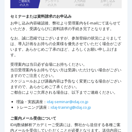
ご連絡先
アンケート
入力内容
お申し込み
の入力
の入力
の確認
の完了
セミナーまたは資料請求のお申込み
お申し込み内容確認後、弊社より受理案内をE-mailにて送らせて
いただき、受講ならびに資料請求の手続き完了となります。 ​
なお、誠に恐縮ではございますが、参加登録の状況によりまして
は、導入計画をお持ちの企業様を優先させていただく場合がござ
います。あらかじめご了承のほど、よろしくお願い申し上げま
す。
受理案内は当日必ず会場にお持ちください。
当日受理案内をお持ちでない方は受講いただけない場合がござい
ますのでご注意ください。
スケジュールおよび講義内容は予告なく変更になる場合がござい
ますので、あらかじめご了承ください。
ご都合によりご欠席される場合は、以下までご連絡ください。
理論・実践講座：
idaj-seminar@idaj.co.jp
トレーニング講座：
idaj-training@idaj.co.jp
ご案内メール受信について
IDAJ数値解析アカデミーご受講には、弊社から送信する各種ご案
内メールを受信していただくことが必要となります。送信内容に