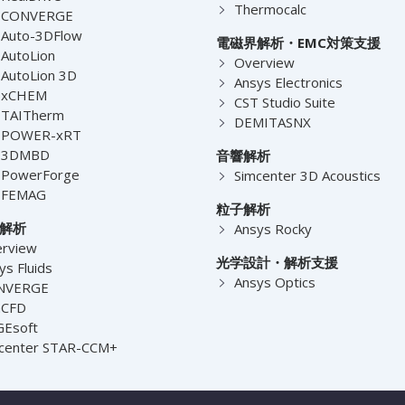
Thermocalc
-CONVERGE
Auto-3DFlow
電磁界解析・EMC対策支援
AutoLion
Overview
AutoLion 3D
Ansys Electronics
-xCHEM
CST Studio Suite
-TAITherm
DEMITASNX
-POWER-xRT
-3DMBD
音響解析
-PowerForge
Simcenter 3D Acoustics
-FEMAG
粒子解析
解析
Ansys Rocky
rview
光学設計・解析支援
ys Fluids
Ansys Optics
NVERGE
nCFD
Esoft
center STAR-CCM+