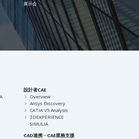
展示会
設計者CAE
EA
Overview
Ansys Discovery
CATIA V5 Analysis
3DEXPERIENCE
SIMULIA
CAD連携・CAE業務支援