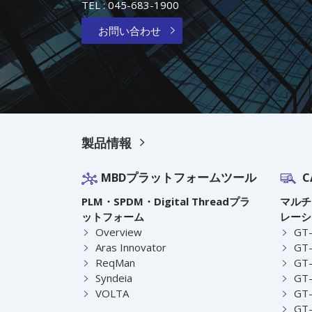
TEL :
045-683-1900
お問い合わせ
製品情報
MBDプラットフォームツール
C
PLM・SPDM・Digital Threadプラ
マルチ
ットフォーム
レーシ
Overview
GT
Aras Innovator
GT-
ReqMan
GT-
Syndeia
GT
VOLTA
GT-
GT-