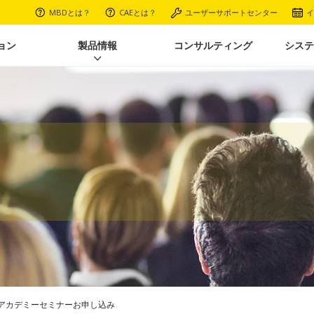
MBDとは？
CAEとは？
ユーザーサポートセンター
イ
ョン
製品情報
コンサルティング
システ
解析アカデミーセミナーお申し込み