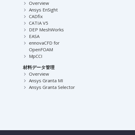
Overview
Ansys EnSight
CADfix
CATIA V5
DEP MeshWorks
EASA
ennovaCFD for
OpenFOAM
MpCCI
材料データ管理
Overview
Ansys Granta MI
Ansys Granta Selector