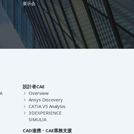
展示会
設計者CAE
EA
Overview
Ansys Discovery
CATIA V5 Analysis
3DEXPERIENCE
SIMULIA
CAD連携・CAE業務支援