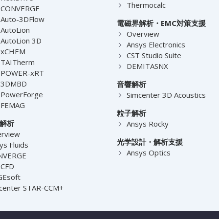
Thermocalc
-CONVERGE
Auto-3DFlow
電磁界解析・EMC対策支援
AutoLion
Overview
AutoLion 3D
Ansys Electronics
-xCHEM
CST Studio Suite
-TAITherm
DEMITASNX
-POWER-xRT
-3DMBD
音響解析
-PowerForge
Simcenter 3D Acoustics
-FEMAG
粒子解析
解析
Ansys Rocky
rview
光学設計・解析支援
ys Fluids
Ansys Optics
NVERGE
nCFD
Esoft
center STAR-CCM+