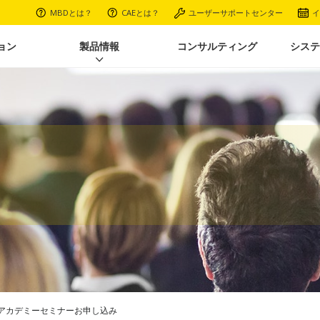
MBDとは？
CAEとは？
ユーザーサポートセンター
イ
ョン
製品情報
コンサルティング
システ
解析アカデミーセミナーお申し込み