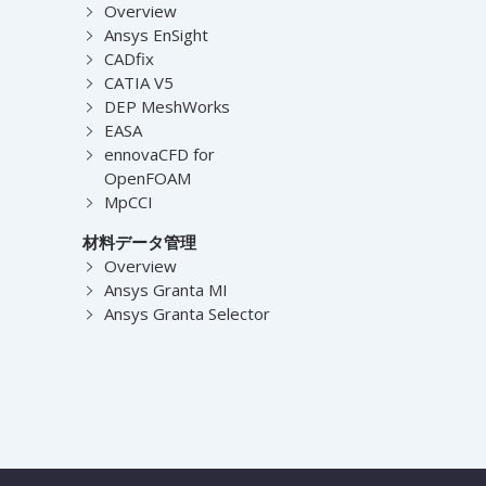
Overview
Ansys EnSight
CADfix
CATIA V5
DEP MeshWorks
EASA
ennovaCFD for
OpenFOAM
MpCCI
材料データ管理
Overview
Ansys Granta MI
Ansys Granta Selector