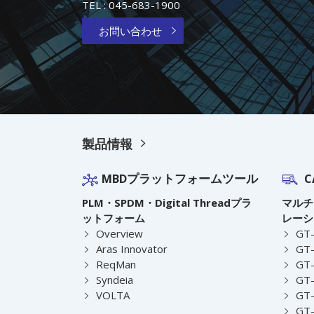
TEL :
045-683-1900
お問い合わせ
製品情報
MBDプラットフォームツール
C
PLM・SPDM・Digital Threadプラ
マルチ
ットフォーム
レーシ
Overview
GT
Aras Innovator
GT-
ReqMan
GT-
Syndeia
GT
VOLTA
GT-
GT-