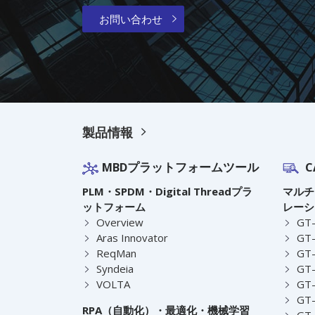
お問い合わせ
製品情報
MBDプラットフォームツール
C
PLM・SPDM・Digital Threadプラ
マルチ
ットフォーム
レーシ
Overview
GT
Aras Innovator
GT-
ReqMan
GT-
Syndeia
GT
VOLTA
GT-
GT-
RPA（自動化）・最適化・機械学習
GT