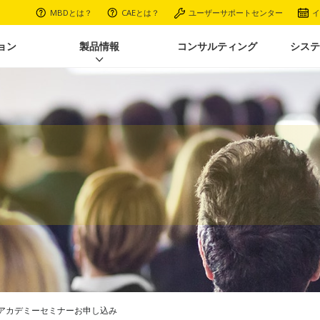
MBDとは？
CAEとは？
ユーザーサポートセンター
イ
ョン
製品情報
コンサルティング
システ
解析アカデミーセミナーお申し込み