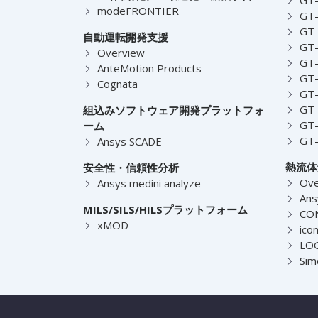
modeFRONTIER
GT-
GT-
自動運転開発支援
GT-
Overview
GT
AnteMotion Products
GT
Cognata
GT
GT
組込みソフトウェア開発プラットフォ
GT
ーム
GT
Ansys SCADE
熱流体
安全性・信頼性分析
Ove
Ansys medini analyze
Ans
MILS/SILS/HILSプラットフォーム
CO
xMOD
ico
LOG
Sim