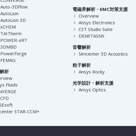
Auto-3DFlow
電磁界解析・EMC対策支援
AutoLion
Overview
AutoLion 3D
Ansys Electronics
-xCHEM
CST Studio Suite
-TAITherm
DEMITASNX
-POWER-xRT
-3DMBD
音響解析
-PowerForge
Simcenter 3D Acoustics
-FEMAG
粒子解析
解析
Ansys Rocky
rview
光学設計・解析支援
ys Fluids
Ansys Optics
NVERGE
nCFD
Esoft
center STAR-CCM+