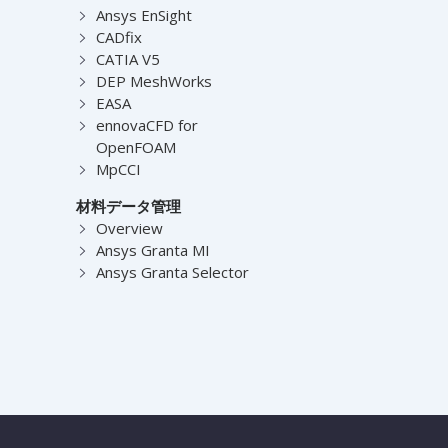
Ansys EnSight
CADfix
CATIA V5
DEP MeshWorks
EASA
ennovaCFD for
OpenFOAM
MpCCI
材料データ管理
Overview
Ansys Granta MI
Ansys Granta Selector