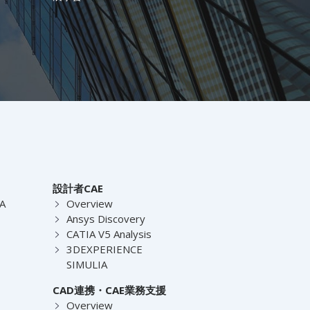
設計者CAE
EA
Overview
Ansys Discovery
CATIA V5 Analysis
3DEXPERIENCE
SIMULIA
CAD連携・CAE業務支援
Overview