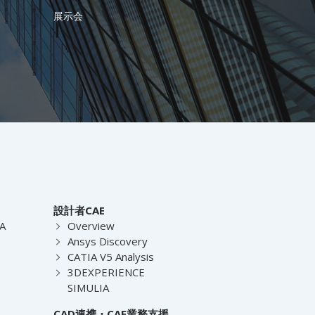
展示会
設計者CAE
EA
Overview
Ansys Discovery
CATIA V5 Analysis
3DEXPERIENCE
SIMULIA
CAD連携・CAE業務支援