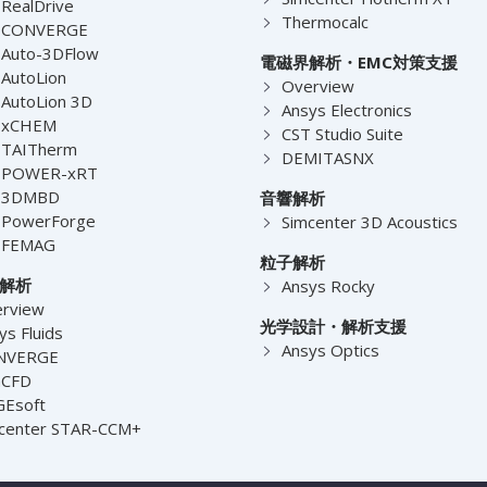
RealDrive
Thermocalc
-CONVERGE
Auto-3DFlow
電磁界解析・EMC対策支援
AutoLion
Overview
AutoLion 3D
Ansys Electronics
-xCHEM
CST Studio Suite
-TAITherm
DEMITASNX
-POWER-xRT
-3DMBD
音響解析
-PowerForge
Simcenter 3D Acoustics
-FEMAG
粒子解析
解析
Ansys Rocky
rview
光学設計・解析支援
ys Fluids
Ansys Optics
NVERGE
nCFD
Esoft
center STAR-CCM+