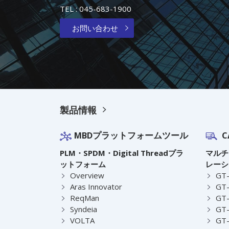
TEL :
045-683-1900
お問い合わせ
製品情報
MBDプラットフォームツール
C
PLM・SPDM・Digital Threadプラ
マルチ
ットフォーム
レーシ
Overview
GT
Aras Innovator
GT-
ReqMan
GT-
Syndeia
GT
VOLTA
GT-