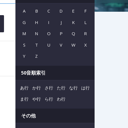
A
B
C
D
E
F
G
H
I
J
K
L
M
N
O
P
Q
R
S
T
U
V
W
X
Y
Z
50音順索引
あ行
か行
さ行
た行
な行
は行
ま行
や行
ら行
わ行
その他