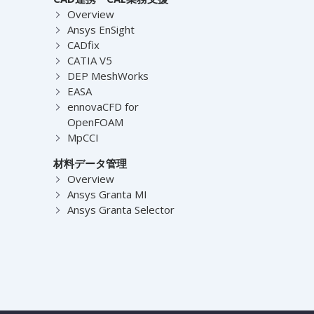
Overview
Ansys EnSight
CADfix
CATIA V5
DEP MeshWorks
EASA
ennovaCFD for
OpenFOAM
MpCCI
材料データ管理
Overview
Ansys Granta MI
Ansys Granta Selector