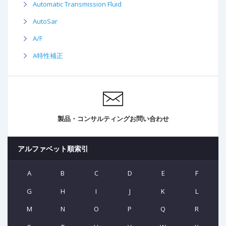
Automatic Transmission Fluid
AutoSar
A/F
A特性補正
製品・コンサルティングお問い合わせ
アルファベット順索引
A
B
C
D
E
F
G
H
I
J
K
L
M
N
O
P
Q
R