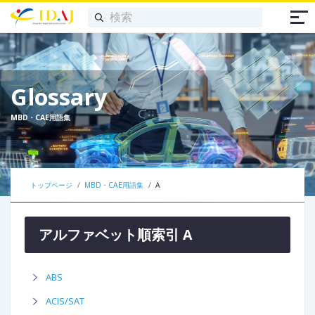
Glossary
MBD・CAE用語集
トップページ
MBD・CAE用語集
A
アルファベット順索引 A
ABS
ACIS/SAT