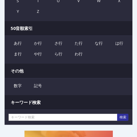
S
T
U
V
W
X
Y
Z
50音順索引
あ行
か行
さ行
た行
な行
は行
ま行
や行
ら行
わ行
その他
数字
記号
キーワード検索
検索