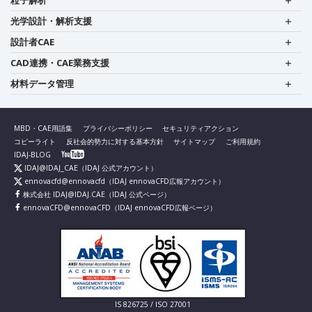
光学設計・解析支援
設計者CAE
CAD連携・CAE業務支援
材料データ管理
MBD・CAE用語集
プライバシーポリシー
セキュリティアクション
コピーライト
反社会的勢力に対する基本方針
サイトマップ
ご利用規約
IDAJ-BLOG
IDAJ@IDAJ_CAE
（IDAJ 公式アカウント）
ennovacfd@ennovacfd
（IDAJ ennovaCFD広報アカウント）
株式会社 IDAJ@IDAJ.CAE
（IDAJ 公式ページ）
ennovaCFD@ennovaCFD
（IDAJ ennovaCFD広報ページ）
IS 826725 / ISO 27001