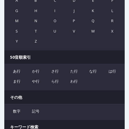
A
B
C
D
E
F
G
H
I
J
K
L
M
N
O
P
Q
R
S
T
U
V
W
X
Y
Z
50音順索引
あ行
か行
さ行
た行
な行
は行
ま行
や行
ら行
わ行
その他
数字
記号
キーワード検索