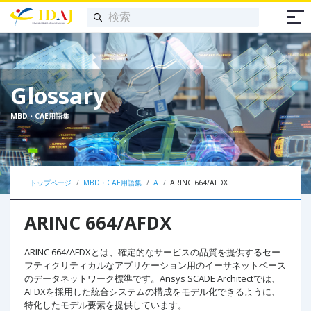
Glossary
MBD・CAE用語集
トップページ
MBD・CAE用語集
A
ARINC 664/AFDX
ARINC 664/AFDX
ARINC 664/AFDXとは、確定的なサービスの品質を提供するセー
フティクリティカルなアプリケーション用のイーサネットベース
のデータネットワーク標準です。Ansys SCADE Architectでは、
AFDXを採用した統合システムの構成をモデル化できるように、
特化したモデル要素を提供しています。