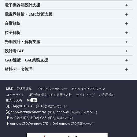
電子機器熱設計支援
電磁界解析・EMC対策支援
音響解析
粒子解析
光学設計・解析支援
設計者CAE
CAD連携・CAE業務支援
材料データ管理
MBD・CAE用語集
プライバシーポリシー
セキュリティアクション
コピーライト
反社会的勢力に対する基本方針
サイトマップ
ご利用規約
IDAJ-BLOG
IDAJ@IDAJ_CAE
（IDAJ 公式アカウント）
ennovacfd@ennovacfd
（IDAJ ennovaCFD広報アカウント）
株式会社 IDAJ@IDAJ.CAE
（IDAJ 公式ページ）
ennovaCFD@ennovaCFD
（IDAJ ennovaCFD広報ページ）