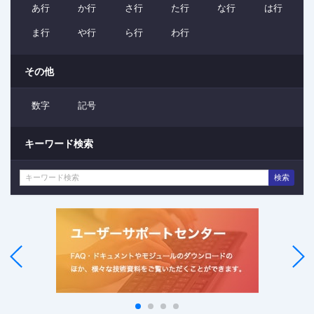
あ行
か行
さ行
た行
な行
は行
ま行
や行
ら行
わ行
その他
数字
記号
キーワード検索
検索