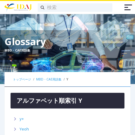
Glossary
MBD・CAE用語集
トップページ
MBD・CAE用語集
Y
アルファベット順索引 Y
y+
Yeoh