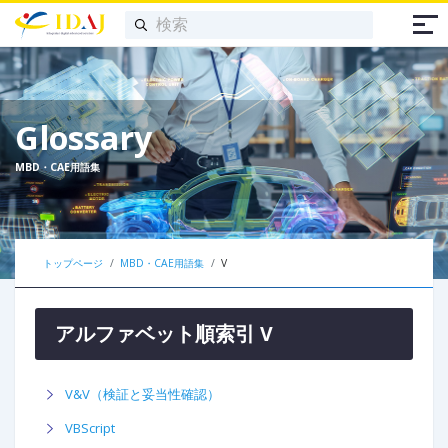
Glossary
MBD・CAE用語集
トップページ
MBD・CAE用語集
V
アルファベット順索引 V
V&V（検証と妥当性確認）
VBScript