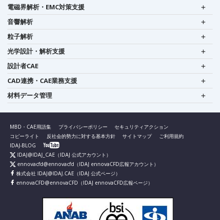
電磁界解析・EMC対策支援
音響解析
粒子解析
光学設計・解析支援
設計者CAE
CAD連携・CAE業務支援
材料データ管理
MBD・CAE用語集
プライバシーポリシー
セキュリティアクション
コピーライト
反社会的勢力に対する基本方針
サイトマップ
ご利用規約
IDAJ-BLOG
IDAJ@IDAJ_CAE
（IDAJ 公式アカウント）
ennovacfd@ennovacfd
（IDAJ ennovaCFD広報アカウント）
株式会社 IDAJ@IDAJ.CAE
（IDAJ 公式ページ）
ennovaCFD@ennovaCFD
（IDAJ ennovaCFD広報ページ）