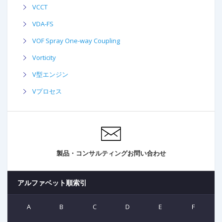
VCCT
VDA-FS
VOF Spray One-way Coupling
Vorticity
V型エンジン
Vプロセス
製品・コンサルティングお問い合わせ
アルファベット順索引
A
B
C
D
E
F