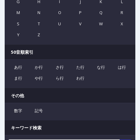
G
H
I
J
K
L
M
N
O
P
Q
R
S
T
U
V
W
X
Y
Z
50音順索引
あ行
か行
さ行
た行
な行
は行
ま行
や行
ら行
わ行
その他
数字
記号
キーワード検索