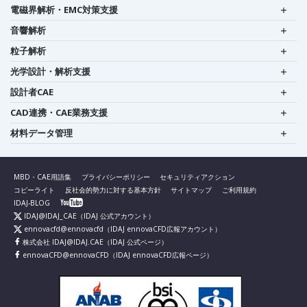
電磁界解析・EMC対策支援
音響解析
粒子解析
光学設計・解析支援
設計者CAE
CAD連携・CAE業務支援
材料データ管理
MBD・CAE用語集
プライバシーポリシー
セキュリティアクション
コピーライト
反社会的勢力に対する基本方針
サイトマップ
ご利用規約
IDAJ-BLOG
IDAJ@IDAJ_CAE
（IDAJ 公式アカウント）
ennovacfd@ennovacfd
（IDAJ ennovaCFD広報アカウント）
株式会社 IDAJ@IDAJ.CAE
（IDAJ 公式ページ）
ennovaCFD@ennovaCFD
（IDAJ ennovaCFD広報ページ）