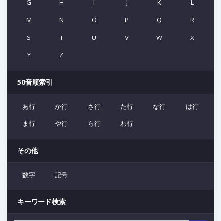
G
H
I
J
K
L
M
N
O
P
Q
R
S
T
U
V
W
X
Y
Z
50音順索引
あ行
か行
さ行
た行
な行
は行
ま行
や行
ら行
わ行
その他
数字
記号
キーワード検索