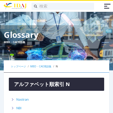
Glossary
MBD・CAE用語集
トップページ
MBD・CAE用語集
N
アルファベット順索引 N
Nastran
NBI