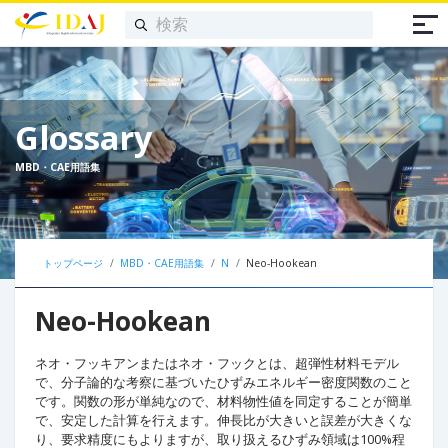
Glossary
MBD・CAE用語集
トップページ
MBD・CAE用語集
N
Neo-Hookean
Neo-Hookean
ネオ・フッキアンまたはネオ・フックとは、超弾性材料モデル
で、分子論的な考察に基づいたひずみエネルギー密度関数のこと
です。関数の形が単純なので、材料物性値を同定することが簡単
で、安定した計算を行えます。伸長比が大きいと誤差が大きくな
り、要求精度にもよりますが、取り扱えるひずみ領域は100%程