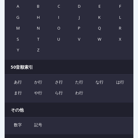
A
B
C
D
E
F
G
H
I
J
K
L
M
N
O
P
Q
R
S
T
U
V
W
X
Y
Z
50音順索引
あ行
か行
さ行
た行
な行
は行
ま行
や行
ら行
わ行
その他
数字
記号