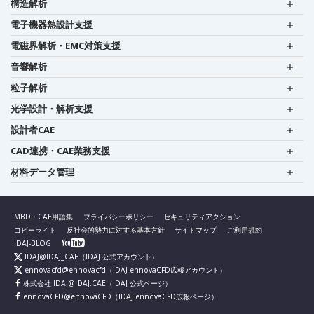
構造解析
電子機器熱設計支援
電磁界解析・EMC対策支援
音響解析
粒子解析
光学設計・解析支援
設計者CAE
CAD連携・CAE業務支援
材料データ管理
MBD・CAE用語集
プライバシーポリシー
セキュリティアクション
コピーライト
反社会的勢力に対する基本方針
サイトマップ
ご利用規約
IDAJ-BLOG
IDAJ@IDAJ_CAE
（IDAJ 公式アカウント）
ennovacfd@ennovacfd
（IDAJ ennovaCFD広報アカウント）
株式会社 IDAJ@IDAJ.CAE
（IDAJ 公式ページ）
ennovaCFD@ennovaCFD
（IDAJ ennovaCFD広報ページ）