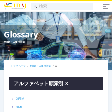
Glossary
MBD・CAE用語集
トップページ
MBD・CAE用語集
X
アルファベット順索引 X
XFEM
XML