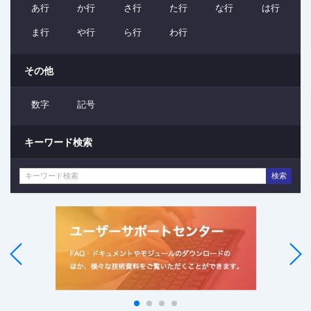
あ行
か行
さ行
た行
な行
は行
ま行
や行
ら行
わ行
その他
数字
記号
キーワード検索
検索