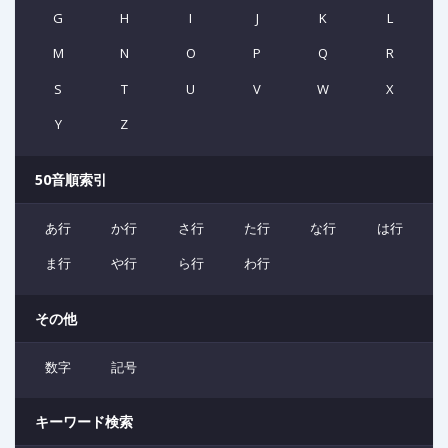
G
H
I
J
K
L
M
N
O
P
Q
R
S
T
U
V
W
X
Y
Z
50音順索引
あ行
か行
さ行
た行
な行
は行
ま行
や行
ら行
わ行
その他
数字
記号
キーワード検索