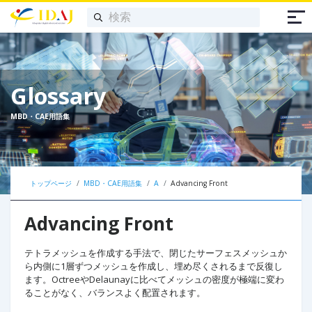
Glossary
MBD・CAE用語集
トップページ
MBD・CAE用語集
A
Advancing Front
Advancing Front
テトラメッシュを作成する手法で、閉じたサーフェスメッシュか
ら内側に1層ずつメッシュを作成し、埋め尽くされるまで反復し
ます。OctreeやDelaunayに比べてメッシュの密度が極端に変わ
ることがなく、バランスよく配置されます。