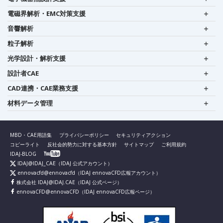
電磁界解析・EMC対策支援
音響解析
粒子解析
光学設計・解析支援
設計者CAE
CAD連携・CAE業務支援
材料データ管理
MBD・CAE用語集
プライバシーポリシー
セキュリティアクション
コピーライト
反社会的勢力に対する基本方針
サイトマップ
ご利用規約
IDAJ-BLOG
IDAJ@IDAJ_CAE
（IDAJ 公式アカウント）
ennovacfd@ennovacfd
（IDAJ ennovaCFD広報アカウント）
株式会社 IDAJ@IDAJ.CAE
（IDAJ 公式ページ）
ennovaCFD@ennovaCFD
（IDAJ ennovaCFD広報ページ）