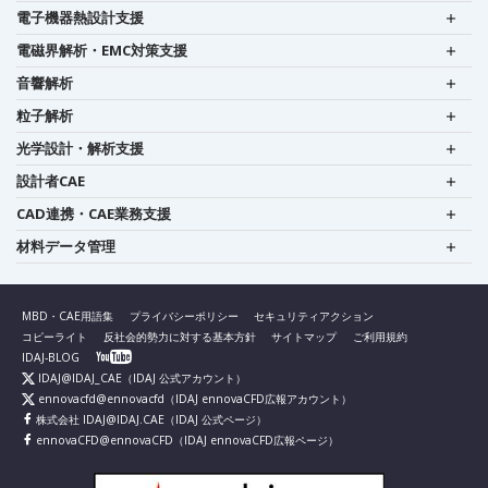
電子機器熱設計支援
電磁界解析・EMC対策支援
音響解析
粒子解析
光学設計・解析支援
設計者CAE
CAD連携・CAE業務支援
材料データ管理
MBD・CAE用語集
プライバシーポリシー
セキュリティアクション
コピーライト
反社会的勢力に対する基本方針
サイトマップ
ご利用規約
IDAJ-BLOG
IDAJ@IDAJ_CAE
（IDAJ 公式アカウント）
ennovacfd@ennovacfd
（IDAJ ennovaCFD広報アカウント）
株式会社 IDAJ@IDAJ.CAE
（IDAJ 公式ページ）
ennovaCFD@ennovaCFD
（IDAJ ennovaCFD広報ページ）