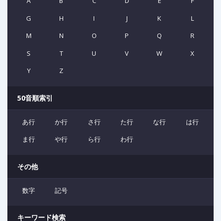
A
B
C
D
E
F
G
H
I
J
K
L
M
N
O
P
Q
R
S
T
U
V
W
X
Y
Z
50音順索引
あ行
か行
さ行
た行
な行
は行
ま行
や行
ら行
わ行
その他
数字
記号
キーワード検索