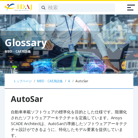
Glossary
MBD・CAE用語集
トップページ
MBD・CAE用語集
A
AutoSar
AutoSar
自動車車載ソフトウェアの標準化を目的とした仕様です。階層化
されたソフトウェアアーキテクチャを定義しています。Ansys
SCADE Architectは、AutoSarの準拠したソフトウェアアーキテク
チャ設計ができるように、特化したモデル要素を提供していま
す。