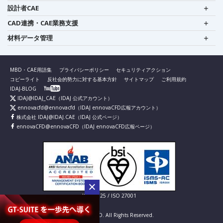
設計者CAE
CAD連携・CAE業務支援
材料データ管理
MBD・CAE用語集
プライバシーポリシー
セキュリティアクション
コピーライト
反社会的勢力に対する基本方針
サイトマップ
ご利用規約
IDAJ-BLOG
IDAJ@IDAJ_CAE
（IDAJ 公式アカウント）
ennovacfd@ennovacfd
（IDAJ ennovaCFD広報アカウント）
株式会社 IDAJ@IDAJ.CAE
（IDAJ 公式ページ）
ennovaCFD@ennovaCFD
（IDAJ ennovaCFD広報ページ）
IS 826725 / ISO 27001
© IDAJ Co., LTD. All Rights Reserved.