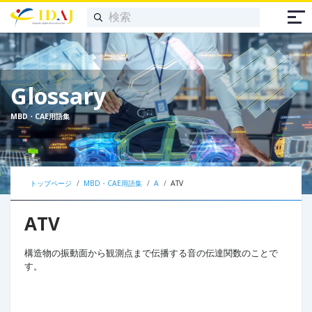
Glossary
MBD・CAE用語集
トップページ
MBD・CAE用語集
A
ATV
ATV
構造物の振動面から観測点まで伝播する音の伝達関数のことで
す。