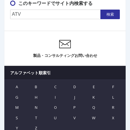
このキーワードでサイト内検索する
検索
製品・コンサルティングお問い合わせ
アルファベット順索引
A
B
C
D
E
F
G
H
I
J
K
L
M
N
O
P
Q
R
S
T
U
V
W
X
Y
Z