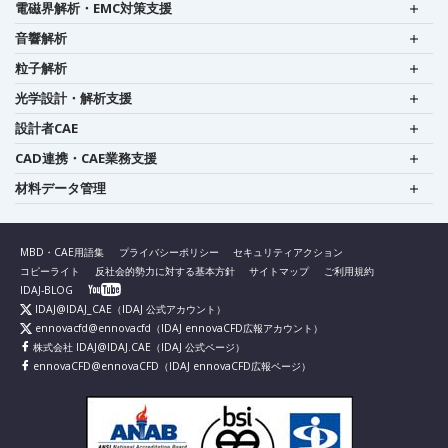
電磁界解析・EMC対策支援
音響解析
粒子解析
光学設計・解析支援
設計者CAE
CAD連携・CAE業務支援
材料データ管理
MBD・CAE用語集
プライバシーポリシー
セキュリティアクション
コピーライト
反社会的勢力に対する基本方針
サイトマップ
ご利用規約
IDAJ-BLOG
IDAJ@IDAJ_CAE
（IDAJ 公式アカウント）
ennovacfd@ennovacfd
（IDAJ ennovaCFD広報アカウント）
株式会社 IDAJ@IDAJ.CAE
（IDAJ 公式ページ）
ennovaCFD@ennovaCFD
（IDAJ ennovaCFD広報ページ）