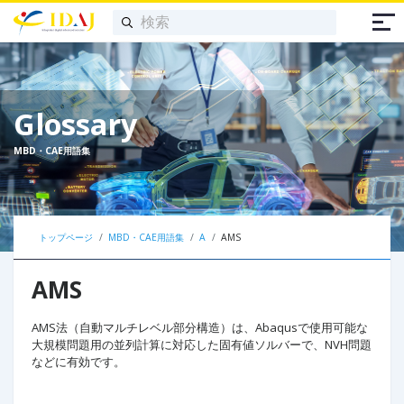
Glossary
MBD・CAE用語集
トップページ
MBD・CAE用語集
A
AMS
AMS
AMS法（自動マルチレベル部分構造）は、Abaqusで使用可能な
大規模問題用の並列計算に対応した固有値ソルバーで、NVH問題
などに有効です。