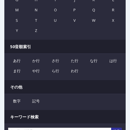
M
N
O
P
Q
R
S
T
U
V
W
X
Y
Z
50音順索引
あ行
か行
さ行
た行
な行
は行
ま行
や行
ら行
わ行
その他
数字
記号
キーワード検索