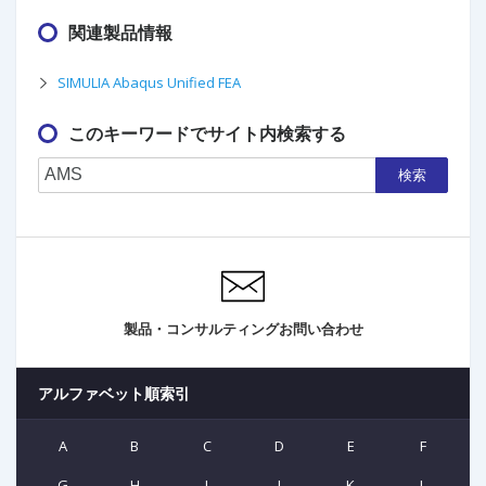
関連製品情報
SIMULIA Abaqus Unified FEA
このキーワードでサイト内検索する
検索
製品・コンサルティングお問い合わせ
アルファベット順索引
A
B
C
D
E
F
G
H
I
J
K
L