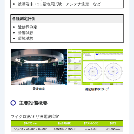
携帯端末・5G基地局試験・アンテナ測定 など
各種測定評価
近傍界測定
音響試験
環境試験
主要設備概要
マイクロ波/ミリ波電波暗室