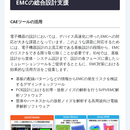
EMCの総合設計支援
CAEツールの活用
電子機器の設計においては、デバイス高速化に伴ったEMCへの対
応が大きな課題となっています。このような課題に対応するため
には、電子機器設計の上流工程である基板設計の段階から、EMC
のリスクをできる限り取り除くことが必要です。IDAJでは、基板
設計から筐体・システム設計まで、設計の各フェーズに適したシ
ミュレーションツールをご提供するとともに、EMC対策における
効果的な活用方法をご提案します。
基板の配線パターンなどの情報からEMCの発生リスクを検証
するデザインチェックツール
PCB設計における伝導・放射ノイズの解析を行うSI/PI/EMC解
析ソフトウェア
筐体やハーネスからの放射ノイズを解析する高周波向け電磁
界解析ソフトウェア