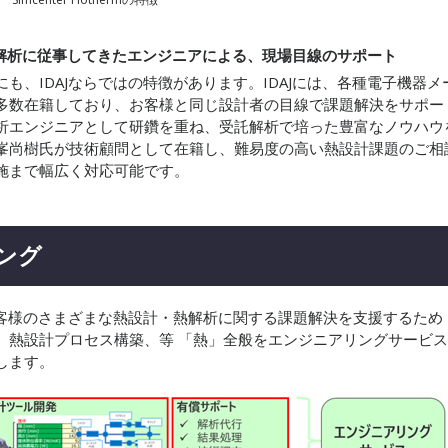
熱解析に従事してきたエンジニアによる、現場目線のサポート
、IDAJならではの特徴があります。IDAJには、各種電子機器メ
多数在籍しており、お客様と同じ設計者の目線で課題解決をサポー
析エンジニアとして研鑽を重ね、受託解析で培った豊富なノウハウ
峯尚樹氏が技術顧問として在籍し、難易度の高い熱設計課題のご相
施まで幅広く対応可能です。
ング
お客様のさまざまな熱設計・熱解析に関する課題解決を支援するため
、熱設計プロセス構築、等 「熱」全般をエンジニアリングサービス
します。