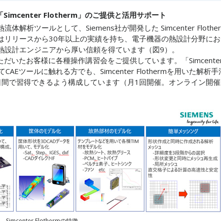
mcenter Flotherm」のご提供と活用サポート
ツールとして、Siemens社が開発した Simcenter Flothe
thermはリリースから30年以上の実績を持ち、電子機器の熱設計分野にお
熱設計エンジニアから厚い信頼を得ています（図9）。
をご導入いただいたお客様に各種操作講習会をご提供しています。「Simcente
CAEツールに触れる方でも、Simcenter Flothermを用いた解析手
日間で習得できるよう構成しています（月1回開催。オンライン開催
Simcenter Flothermの特徴