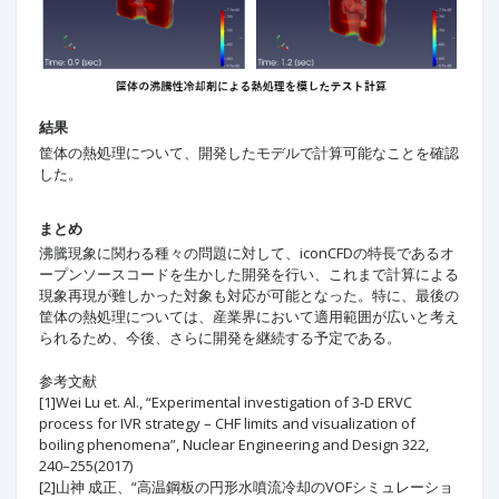
結果
筐体の熱処理について、開発したモデルで計算可能なことを確認
した。
まとめ
沸騰現象に関わる種々の問題に対して、iconCFDの特長であるオ
ープンソースコードを生かした開発を行い、これまで計算による
現象再現が難しかった対象も対応が可能となった。特に、最後の
筐体の熱処理については、産業界において適用範囲が広いと考え
られるため、今後、さらに開発を継続する予定である。
参考文献
[1]Wei Lu et. Al., “Experimental investigation of 3-D ERVC
process for IVR strategy – CHF limits and visualization of
boiling phenomena”, Nuclear Engineering and Design 322,
240–255(2017)
[2]山神 成正、“高温鋼板の円形水噴流冷却のVOFシミュレーショ