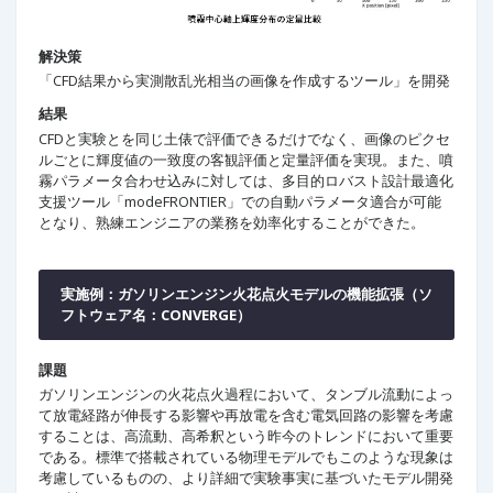
解決策
「CFD結果から実測散乱光相当の画像を作成するツール」を開発
結果
CFDと実験とを同じ土俵で評価できるだけでなく、画像のピクセ
ルごとに輝度値の一致度の客観評価と定量評価を実現。また、噴
霧パラメータ合わせ込みに対しては、多目的ロバスト設計最適化
支援ツール「modeFRONTIER」での自動パラメータ適合が可能
となり、熟練エンジニアの業務を効率化することができた。
実施例：ガソリンエンジン火花点火モデルの機能拡張（ソ
フトウェア名：CONVERGE）
課題
ガソリンエンジンの火花点火過程において、タンブル流動によっ
て放電経路が伸長する影響や再放電を含む電気回路の影響を考慮
することは、高流動、高希釈という昨今のトレンドにおいて重要
である。標準で搭載されている物理モデルでもこのような現象は
考慮しているものの、より詳細で実験事実に基づいたモデル開発