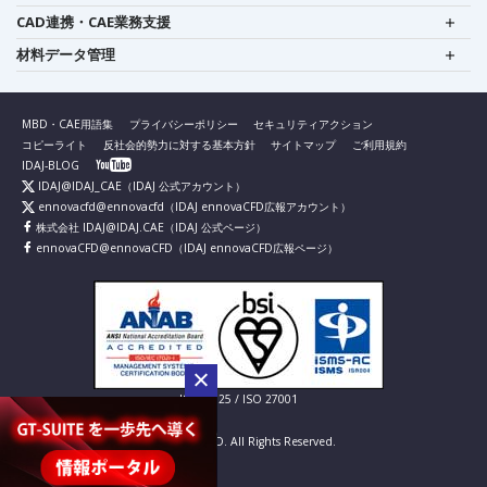
CAD連携・CAE業務支援
材料データ管理
MBD・CAE用語集
プライバシーポリシー
セキュリティアクション
コピーライト
反社会的勢力に対する基本方針
サイトマップ
ご利用規約
IDAJ-BLOG
IDAJ@IDAJ_CAE
（IDAJ 公式アカウント）
ennovacfd@ennovacfd
（IDAJ ennovaCFD広報アカウント）
株式会社 IDAJ@IDAJ.CAE
（IDAJ 公式ページ）
ennovaCFD@ennovaCFD
（IDAJ ennovaCFD広報ページ）
IS 826725 / ISO 27001
© IDAJ Co., LTD. All Rights Reserved.