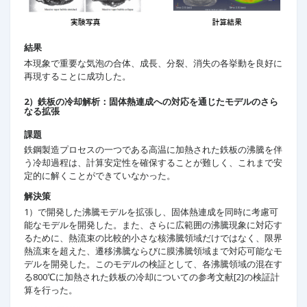
結果
本現象で重要な気泡の合体、成長、分裂、消失の各挙動を良好に
再現することに成功した。
2）鉄板の冷却解析：固体熱連成への対応を通じたモデルのさら
なる拡張
課題
鉄鋼製造プロセスの一つである高温に加熱された鉄板の沸騰を伴
う冷却過程は、計算安定性を確保することが難しく、これまで安
定的に解くことができていなかった。
解決策
1）で開発した沸騰モデルを拡張し、固体熱連成を同時に考慮可
能なモデルを開発した。また、さらに広範囲の沸騰現象に対応す
るために、熱流束の比較的小さな核沸騰領域だけではなく、限界
熱流束を超えた、遷移沸騰ならびに膜沸騰領域まで対応可能なモ
デルを開発した。このモデルの検証として、各沸騰領域の混在す
る800℃に加熱された鉄板の冷却についての参考文献[2]の検証計
算を行った。