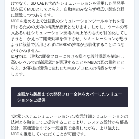
けでなく、3D CAEも含めたシミュレーションを活用した開発手
法を広くMBDとしてとらえ、自動車のみならず幅広い製造分野
に浸透しつつあります。
MBDを進める上では複数のシミュレーションツールやそれを活
用するための技術の構築が必要となります。しかし、ツールの導
入あるいはシミュレーション技術の向上そのものが目的化してし
まうと、かえって開発効率を低下させ、シミュレーションが思う
ように設計で活用されずにMBDの推進が形骸化することにつな
がりかねません。
IDAJでは、現状の開発フローにおける様々な設計課題を解決し、
高いレベルでの協調設計を実現することをMBDの真の目的とと
らえ、お客様の環境に合わせたMBDプロセスの構築をサポート
します。
企画から製品までの開発フロー全体をカバーしたソリュー
ションをご提供
1次元システムシミュレーションと3次元詳細シミュレーションの
技術とを融合してご提供することにより、システム設計から部品
設計、実機適合までを一気通貫で連携しながら、より強力に
MBDを推進していただくことが可能です。