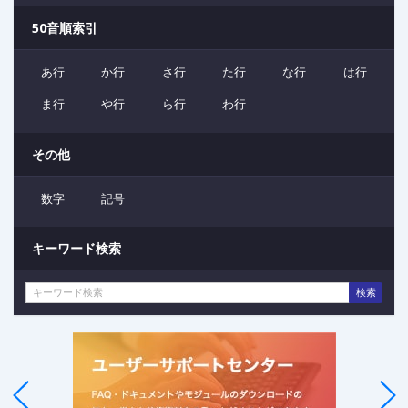
50音順索引
あ行
か行
さ行
た行
な行
は行
ま行
や行
ら行
わ行
その他
数字
記号
キーワード検索
検索