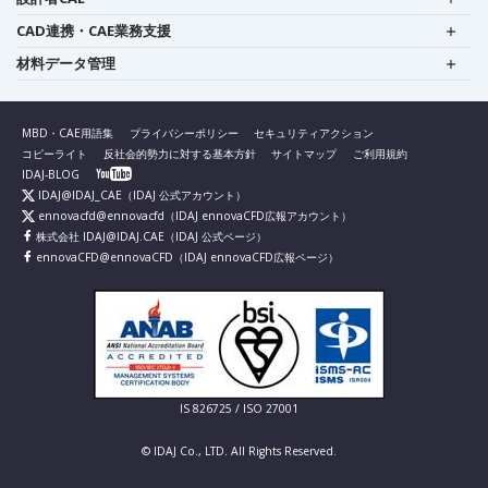
CAD連携・CAE業務支援
材料データ管理
MBD・CAE用語集
プライバシーポリシー
セキュリティアクション
コピーライト
反社会的勢力に対する基本方針
サイトマップ
ご利用規約
IDAJ-BLOG
IDAJ@IDAJ_CAE
（IDAJ 公式アカウント）
ennovacfd@ennovacfd
（IDAJ ennovaCFD広報アカウント）
株式会社 IDAJ@IDAJ.CAE
（IDAJ 公式ページ）
ennovaCFD@ennovaCFD
（IDAJ ennovaCFD広報ページ）
IS 826725 / ISO 27001
© IDAJ Co., LTD. All Rights Reserved.