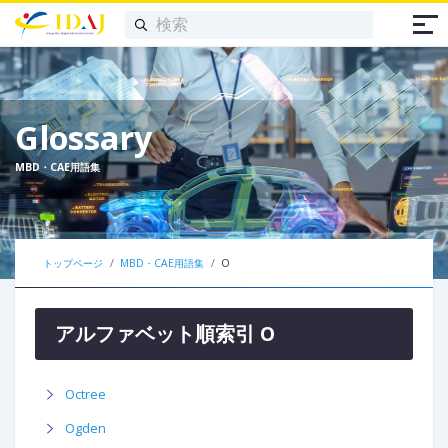
Glossary
MBD・CAE用語集
トップページ
MBD・CAE用語集
O
アルファベット順索引 O
Octree
Ogden