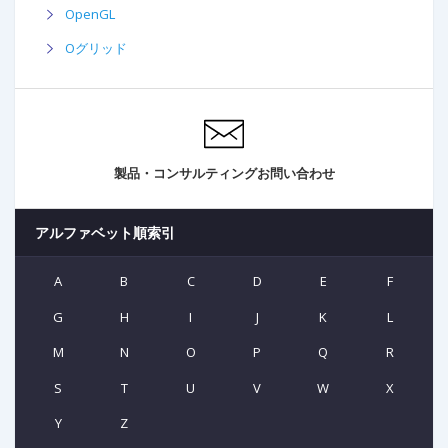
OpenGL
Oグリッド
製品・コンサルティングお問い合わせ
アルファベット順索引
A
B
C
D
E
F
G
H
I
J
K
L
M
N
O
P
Q
R
S
T
U
V
W
X
Y
Z