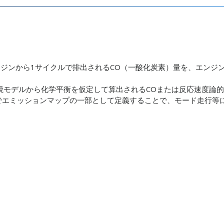
出量）。エンジンから1サイクルで排出されるCO（一酸化炭素）量を、エンジ
の燃焼モデルから化学平衡を仮定して算出されるCOまたは反応速度論的
TEでエミッションマップの一部として定義することで、モード走行等
。