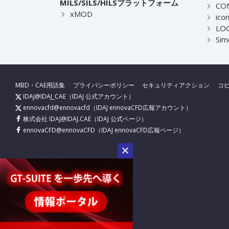
MILS/SILS/HILSプラットフォーム
CO
xMOD
ico
LOG
Sim
MBD・CAE用語集
プライバシーポリシー
セキュリティアクション
コ
IDAJ@IDAJ_CAE
（IDAJ 公式アカウント）
ennovacfd@ennovacfd
（IDAJ ennovaCFD広報アカウント）
株式会社 IDAJ@IDAJ.CAE
（IDAJ 公式ページ）
ennovaCFD@ennovaCFD
（IDAJ ennovaCFD広報ページ）