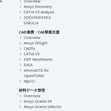
EA
Overview
Ansys Discovery
CATIA V5 Analysis
3DEXPERIENCE
SIMULIA
CAD連携・CAE業務支援
Overview
Ansys EnSight
CADfix
CATIA V5
DEP MeshWorks
EASA
ennovaCFD for
OpenFOAM
MpCCI
材料データ管理
Overview
Ansys Granta MI
Ansys Granta Selector