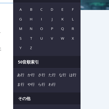
A
B
C
D
E
F
G
H
I
J
K
L
M
N
O
P
Q
R
ン
S
T
U
V
W
X
Y
Z
に
50音順索引
あ行
か行
さ行
た行
な行
は行
ま行
や行
ら行
わ行
その他