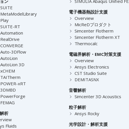
ョン
SIMULIA Abaqus Unified F
-SUITE
電子機器熱設計支援
MetaModelLibrary
Overview
Play
MicReDプロダクト
-SUITE-RT
Simcenter Flotherm
Automation
Simcenter Flotherm XT
RealDrive
Thermocalc
-CONVERGE
Auto-3DFlow
電磁界解析・EMC対策支援
AutoLion
Overview
AutoLion 3D
Ansys Electronics
-xCHEM
CST Studio Suite
-TAITherm
DEMITASNX
-POWER-xRT
-3DMBD
音響解析
-PowerForge
Simcenter 3D Acoustics
-FEMAG
粒子解析
解析
Ansys Rocky
rview
光学設計・解析支援
ys Fluids