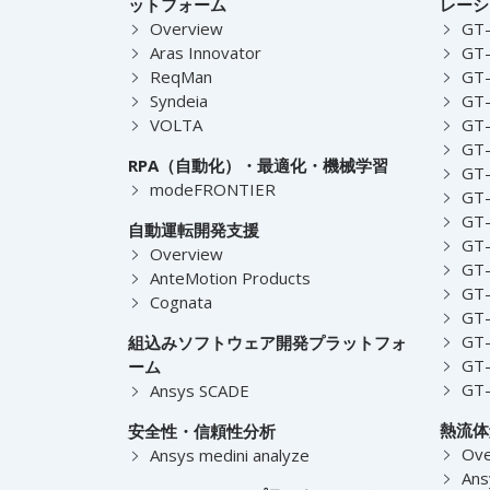
ットフォーム
レーシ
Overview
GT
Aras Innovator
GT-
ReqMan
GT-
Syndeia
GT
VOLTA
GT-
GT-
RPA（自動化）・最適化・機械学習
GT
modeFRONTIER
GT-
GT-
自動運転開発支援
GT-
Overview
GT
AnteMotion Products
GT
Cognata
GT
GT
組込みソフトウェア開発プラットフォ
GT
ーム
GT
Ansys SCADE
熱流体
安全性・信頼性分析
Ove
Ansys medini analyze
Ans