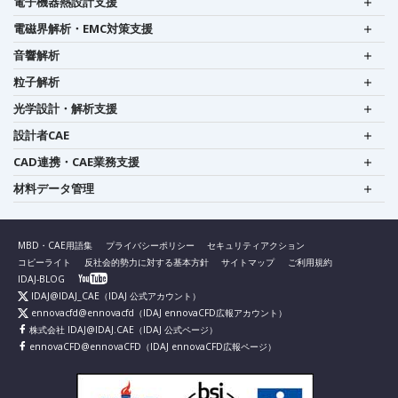
電子機器熱設計支援
電磁界解析・EMC対策支援
音響解析
粒子解析
光学設計・解析支援
設計者CAE
CAD連携・CAE業務支援
材料データ管理
MBD・CAE用語集
プライバシーポリシー
セキュリティアクション
コピーライト
反社会的勢力に対する基本方針
サイトマップ
ご利用規約
IDAJ-BLOG
IDAJ@IDAJ_CAE
（IDAJ 公式アカウント）
ennovacfd@ennovacfd
（IDAJ ennovaCFD広報アカウント）
株式会社 IDAJ@IDAJ.CAE
（IDAJ 公式ページ）
ennovaCFD@ennovaCFD
（IDAJ ennovaCFD広報ページ）