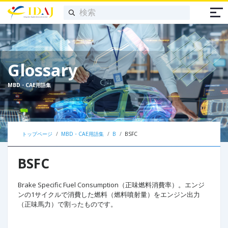
Glossary
MBD・CAE用語集
トップページ
MBD・CAE用語集
B
BSFC
BSFC
Brake Specific Fuel Consumption（正味燃料消費率）。エンジ
ンの1サイクルで消費した燃料（燃料噴射量）をエンジン出力
（正味馬力）で割ったものです。