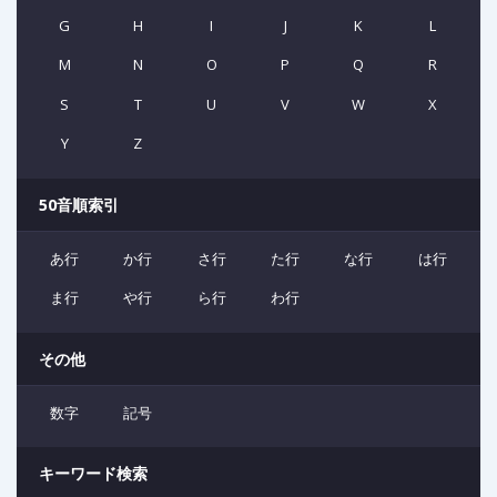
G
H
I
J
K
L
M
N
O
P
Q
R
S
T
U
V
W
X
Y
Z
50音順索引
あ行
か行
さ行
た行
な行
は行
ま行
や行
ら行
わ行
その他
数字
記号
キーワード検索