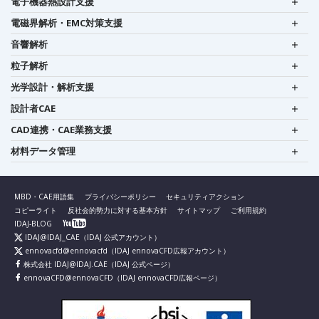
電子機器熱設計支援
電磁界解析・EMC対策支援
音響解析
粒子解析
光学設計・解析支援
設計者CAE
CAD連携・CAE業務支援
材料データ管理
MBD・CAE用語集
プライバシーポリシー
セキュリティアクション
コピーライト
反社会的勢力に対する基本方針
サイトマップ
ご利用規約
IDAJ-BLOG
IDAJ@IDAJ_CAE
（IDAJ 公式アカウント）
ennovacfd@ennovacfd
（IDAJ ennovaCFD広報アカウント）
株式会社 IDAJ@IDAJ.CAE
（IDAJ 公式ページ）
ennovaCFD@ennovaCFD
（IDAJ ennovaCFD広報ページ）