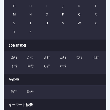
G
H
I
J
K
L
M
N
O
P
Q
R
S
T
U
V
W
X
Y
Z
50音順索引
あ行
か行
さ行
た行
な行
は行
ま行
や行
ら行
わ行
その他
数字
記号
キーワード検索