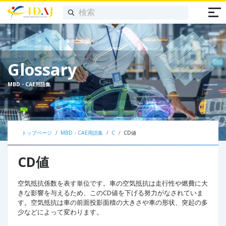
Glossary
MBD・CAE用語集
トップページ
MBD・CAE用語集
C
CD値
CD値
空気抵抗係数を表す単位です。車の空気抵抗は走行性や燃費に大
きな影響を与えるため、このCD値を下げる努力がなされていま
す。空気抵抗は車の前面投影面積の大きさや車の形状、突起の多
少などによって変わります。