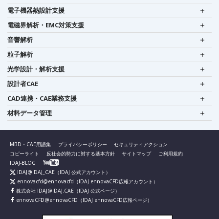
電子機器熱設計支援
電磁界解析・EMC対策支援
音響解析
粒子解析
光学設計・解析支援
設計者CAE
CAD連携・CAE業務支援
材料データ管理
MBD・CAE用語集
プライバシーポリシー
セキュリティアクション
コピーライト
反社会的勢力に対する基本方針
サイトマップ
ご利用規約
IDAJ-BLOG
IDAJ@IDAJ_CAE
（IDAJ 公式アカウント）
ennovacfd@ennovacfd
（IDAJ ennovaCFD広報アカウント）
株式会社 IDAJ@IDAJ.CAE
（IDAJ 公式ページ）
ennovaCFD@ennovaCFD
（IDAJ ennovaCFD広報ページ）