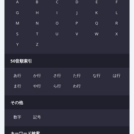
A
B
C
D
E
F
G
H
I
J
K
L
M
N
O
P
Q
R
S
T
U
V
W
X
Y
Z
50音順索引
あ行
か行
さ行
た行
な行
は行
ま行
や行
ら行
わ行
その他
数字
記号
キーワード検索