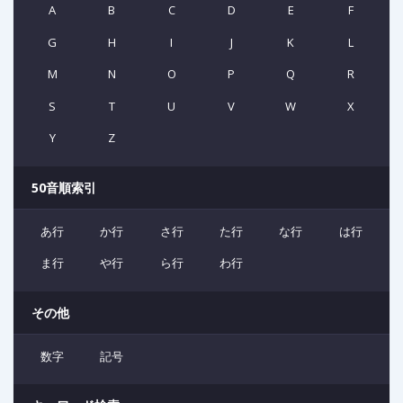
A
B
C
D
E
F
G
H
I
J
K
L
M
N
O
P
Q
R
S
T
U
V
W
X
Y
Z
50音順索引
あ行
か行
さ行
た行
な行
は行
ま行
や行
ら行
わ行
その他
数字
記号