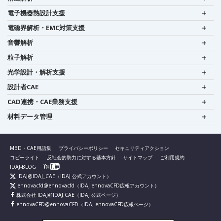
電子機器熱設計支援
電磁界解析・EMC対策支援
音響解析
粒子解析
光学設計・解析支援
設計者CAE
CAD連携・CAE業務支援
材料データ管理
MBD・CAE用語集
プライバシーポリシー
セキュリティアクション
コピーライト
反社会的勢力に対する基本方針
サイトマップ
ご利用規約
IDAJ-BLOG
IDAJ@IDAJ_CAE
（IDAJ 公式アカウント）
ennovacfd@ennovacfd
（IDAJ ennovaCFD広報アカウント）
株式会社 IDAJ@IDAJ.CAE
（IDAJ 公式ページ）
ennovaCFD@ennovaCFD
（IDAJ ennovaCFD広報ページ）