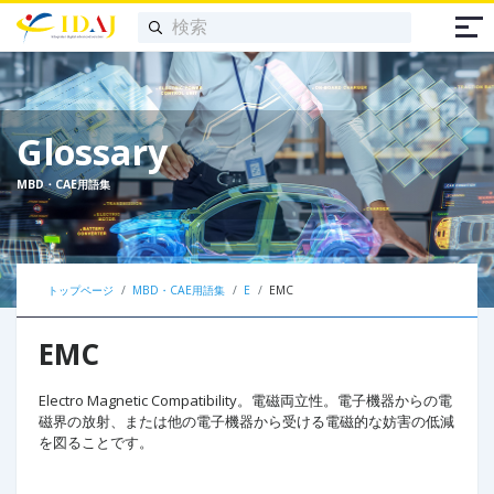
Glossary
MBD・CAE用語集
トップページ
MBD・CAE用語集
E
EMC
EMC
Electro Magnetic Compatibility。電磁両立性。電子機器からの電
磁界の放射、または他の電子機器から受ける電磁的な妨害の低減
を図ることです。