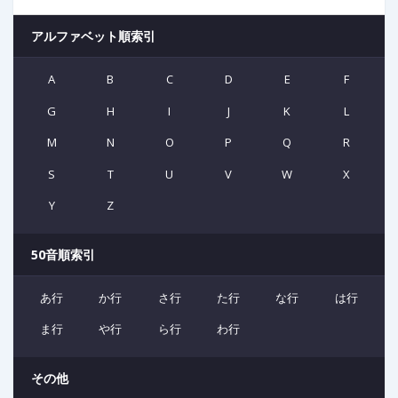
アルファベット順索引
A
B
C
D
E
F
G
H
I
J
K
L
M
N
O
P
Q
R
S
T
U
V
W
X
Y
Z
50音順索引
あ行
か行
さ行
た行
な行
は行
ま行
や行
ら行
わ行
その他