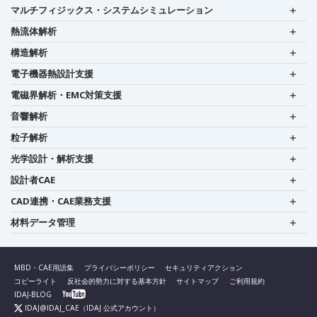
マルチフィジックス・システムシミュレーション
熱流体解析
構造解析
電子機器熱設計支援
電磁界解析・EMC対策支援
音響解析
粒子解析
光学設計・解析支援
設計者CAE
CAD連携・CAE業務支援
材料データ管理
MBD・CAE用語集
プライバシーポリシー
セキュリティアクション
コピーライト
反社会的勢力に対する基本方針
サイトマップ
ご利用規約
IDAJ-BLOG
IDAJ@IDAJ_CAE
（IDAJ 公式アカウント）