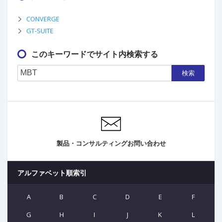
CONVERGE
GT-SUITE
このキーワードでサイト内検索する
検索
製品・コンサルティングお問い合わせ
アルファベット順索引
A
B
C
D
E
F
G
H
I
J
K
L