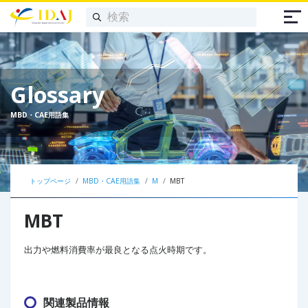
Glossary
MBD・CAE用語集
トップページ
MBD・CAE用語集
M
MBT
MBT
出力や燃料消費率が最良となる点火時期です。
関連製品情報