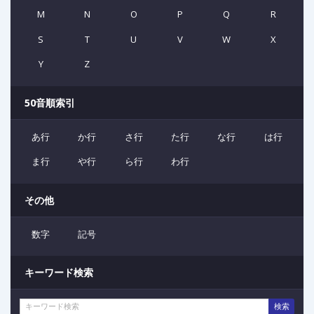
M
N
O
P
Q
R
S
T
U
V
W
X
Y
Z
50音順索引
あ行
か行
さ行
た行
な行
は行
ま行
や行
ら行
わ行
その他
数字
記号
キーワード検索
検索