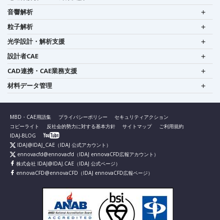
音響解析
粒子解析
光学設計・解析支援
設計者CAE
CAD連携・CAE業務支援
材料データ管理
MBD・CAE用語集
プライバシーポリシー
セキュリティアクション
コピーライト
反社会的勢力に対する基本方針
サイトマップ
ご利用規約
IDAJ-BLOG
IDAJ@IDAJ_CAE
（IDAJ 公式アカウント）
ennovacfd@ennovacfd
（IDAJ ennovaCFD広報アカウント）
株式会社 IDAJ@IDAJ.CAE
（IDAJ 公式ページ）
ennovaCFD@ennovaCFD
（IDAJ ennovaCFD広報ページ）