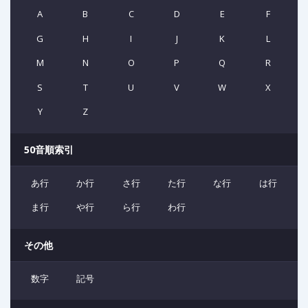
A
B
C
D
E
F
G
H
I
J
K
L
M
N
O
P
Q
R
S
T
U
V
W
X
Y
Z
50音順索引
あ行
か行
さ行
た行
な行
は行
ま行
や行
ら行
わ行
その他
数字
記号