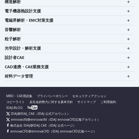
構造解析
電子機器熱設計支援
電磁界解析・EMC対策支援
音響解析
粒子解析
光学設計・解析支援
設計者CAE
CAD連携・CAE業務支援
材料データ管理
MBD・CAE用語集
プライバシーポリシー
セキュリティアクション
コピーライト
反社会的勢力に対する基本方針
サイトマップ
ご利用規約
IDAJ-BLOG
IDAJ@IDAJ_CAE
（IDAJ 公式アカウント）
ennovacfd@ennovacfd
（IDAJ ennovaCFD広報アカウント）
株式会社 IDAJ@IDAJ.CAE
（IDAJ 公式ページ）
ennovaCFD@ennovaCFD
（IDAJ ennovaCFD広報ページ）