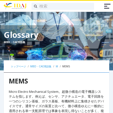
Glossary
MBD・CAE用語集
トップページ
MBD・CAE用語集
M
MEMS
MEMS
Micro Electro Mechanical System。超微小構造の電子機器シス
テムを指します。例えば、センサ、アクチュエータ、電子回路を
一つのシリコン基板、ガラス基板、有機材料上に集積させたデバ
イスです。通常サイズの装置と比べて、微小構造ゆえに一般的に
適用される単一支配原理では事象を表現し得ないことが多く、複