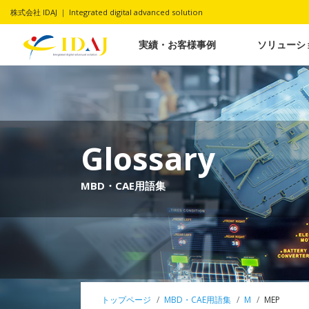
株式会社 IDAJ ｜ Integrated digital advanced solution
実績・お客様事例
ソリューシ
Glossary
MBD・CAE用語集
トップページ
MBD・CAE用語集
M
MEP