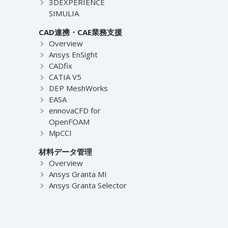
3DEXPERIENCE
SIMULIA
CAD連携・CAE業務支援
Overview
Ansys EnSight
CADfix
CATIA V5
DEP MeshWorks
EASA
ennovaCFD for
OpenFOAM
MpCCI
材料データ管理
Overview
Ansys Granta MI
Ansys Granta Selector