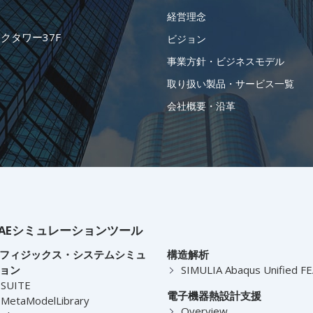
経営理念
ークタワー37F
ビジョン
事業方針・ビジネスモデル
取り扱い製品・サービス一覧
会社概要・沿革
AEシミュレーションツール
フィジックス・システムシミュ
構造解析
ョン
SIMULIA Abaqus Unified F
-SUITE
電子機器熱設計支援
MetaModelLibrary
Overview