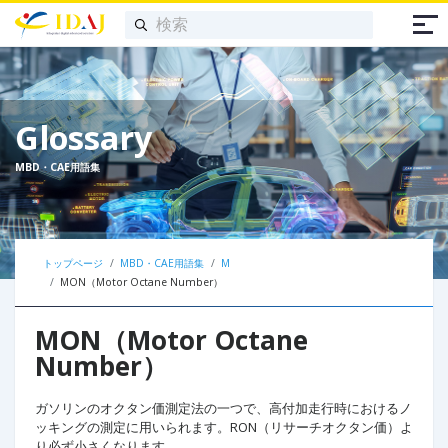
Glossary
MBD・CAE用語集
トップページ
MBD・CAE用語集
M
MON（Motor Octane Number）
MON（Motor Octane
Number）
ガソリンのオクタン価測定法の一つで、高付加走行時におけるノ
ッキングの測定に用いられます。RON（リサーチオクタン価）よ
り必ず小さくなります。