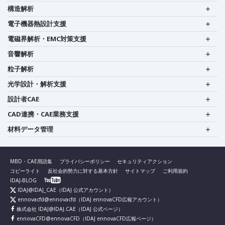
構造解析
電子機器熱設計支援
電磁界解析・EMC対策支援
音響解析
粒子解析
光学設計・解析支援
設計者CAE
CAD連携・CAE業務支援
材料データ管理
MBD・CAE用語集
プライバシーポリシー
セキュリティアクション
コピーライト
反社会的勢力に対する基本方針
サイトマップ
ご利用規約
IDAJ-BLOG
IDAJ@IDAJ_CAE
（IDAJ 公式アカウント）
ennovacfd@ennovacfd
（IDAJ ennovaCFD広報アカウント）
株式会社 IDAJ@IDAJ.CAE
（IDAJ 公式ページ）
ennovaCFD@ennovaCFD
（IDAJ ennovaCFD広報ページ）