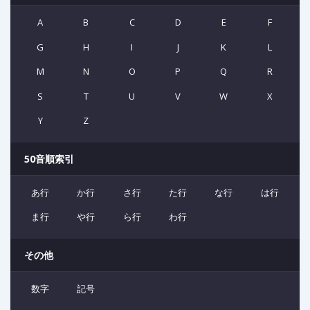
A
B
C
D
E
F
G
H
I
J
K
L
M
N
O
P
Q
R
S
T
U
V
W
X
Y
Z
50音順索引
あ行
か行
さ行
た行
な行
は行
ま行
や行
ら行
わ行
その他
数字
記号