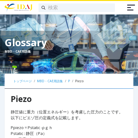
Glossary
MBD・CAE用語集
トップページ
MBD・CAE用語集
P
Piezo
Piezo
静圧値に重力（位置エネルギー）を考慮した圧力のことです。
以下にピエゾ圧の定義式を記載します。
Ppiezo = Pstatic -ρｇｈ
Pstatic : 静圧（Pa）