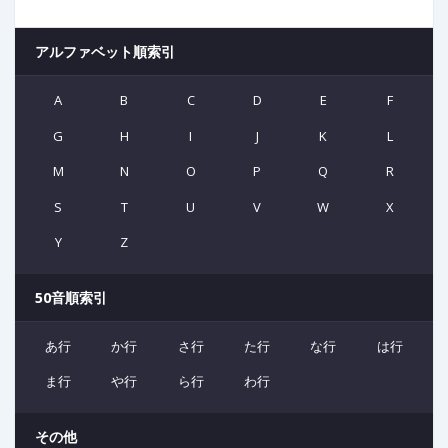
アルファベット順索引
A
B
C
D
E
F
G
H
I
J
K
L
M
N
O
P
Q
R
S
T
U
V
W
X
Y
Z
50音順索引
あ行
か行
さ行
た行
な行
は行
ま行
や行
ら行
わ行
その他