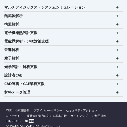
マルチフィジックス・システムシミュレーション
熱流体解析
構造解析
電子機器熱設計支援
電磁界解析・EMC対策支援
音響解析
粒子解析
光学設計・解析支援
設計者CAE
CAD連携・CAE業務支援
材料データ管理
MBD・CAE用語集
プライバシーポリシー
セキュリティアクション
コピーライト
反社会的勢力に対する基本方針
サイトマップ
ご利用規約
IDAJ-BLOG
IDAJ@IDAJ_CAE
（IDAJ 公式アカウント）