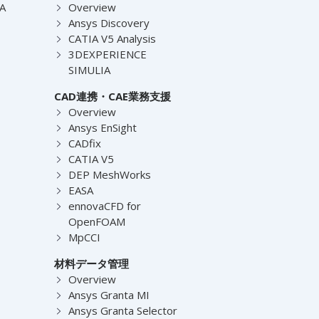
EA
Overview
Ansys Discovery
CATIA V5 Analysis
3DEXPERIENCE
SIMULIA
CAD連携・CAE業務支援
Overview
Ansys EnSight
CADfix
CATIA V5
DEP MeshWorks
EASA
ennovaCFD for
OpenFOAM
MpCCI
材料データ管理
Overview
Ansys Granta MI
Ansys Granta Selector