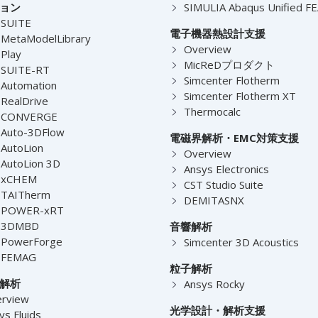
ョン
SIMULIA Abaqus Unified F
-SUITE
電子機器熱設計支援
MetaModelLibrary
Overview
Play
MicReDプロダクト
-SUITE-RT
Simcenter Flotherm
Automation
Simcenter Flotherm XT
RealDrive
Thermocalc
-CONVERGE
Auto-3DFlow
電磁界解析・EMC対策支援
AutoLion
Overview
AutoLion 3D
Ansys Electronics
-xCHEM
CST Studio Suite
-TAITherm
DEMITASNX
-POWER-xRT
-3DMBD
音響解析
-PowerForge
Simcenter 3D Acoustics
-FEMAG
粒子解析
解析
Ansys Rocky
rview
光学設計・解析支援
ys Fluids