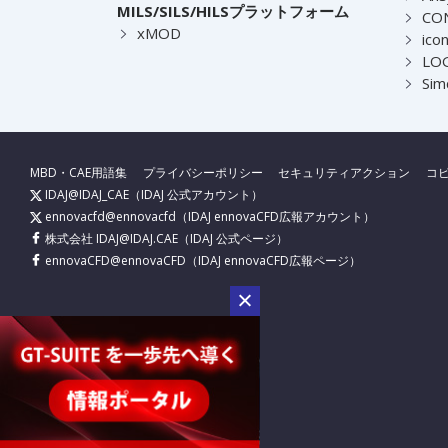
MILS/SILS/HILSプラットフォーム
CO
xMOD
ico
LOG
Sim
MBD・CAE用語集
プライバシーポリシー
セキュリティアクション
コ
IDAJ@IDAJ_CAE
（IDAJ 公式アカウント）
ennovacfd@ennovacfd
（IDAJ ennovaCFD広報アカウント）
株式会社 IDAJ@IDAJ.CAE
（IDAJ 公式ページ）
ennovaCFD@ennovaCFD
（IDAJ ennovaCFD広報ページ）