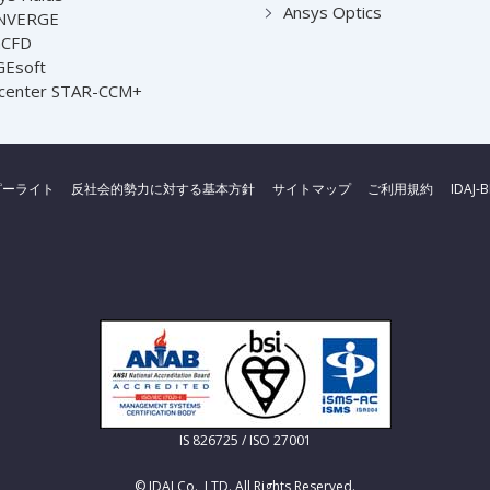
Ansys Optics
NVERGE
nCFD
Esoft
center STAR-CCM+
ピーライト
反社会的勢力に対する基本方針
サイトマップ
ご利用規約
IDAJ-
IS 826725 / ISO 27001
© IDAJ Co., LTD. All Rights Reserved.