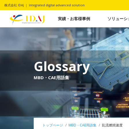
株式会社 IDAJ ｜ Integrated digital advanced solution
実績・お客様事例
ソリューシ
Glossary
MBD・CAE用語集
トップページ
MBD・CAE用語集
乱流燃焼速度