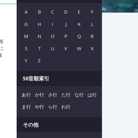
A
B
C
D
E
F
G
H
I
J
K
L
M
N
O
P
Q
R
筒
に
S
T
U
V
W
X
強
Y
Z
50音順索引
あ行
か行
さ行
た行
な行
は行
ま行
や行
ら行
わ行
その他