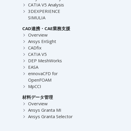
CATIA V5 Analysis
3DEXPERIENCE
SIMULIA
CAD連携・CAE業務支援
Overview
Ansys EnSight
CADfix
CATIA V5
DEP MeshWorks
EASA
ennovaCFD for
OpenFOAM
MpCCI
材料データ管理
Overview
Ansys Granta MI
Ansys Granta Selector