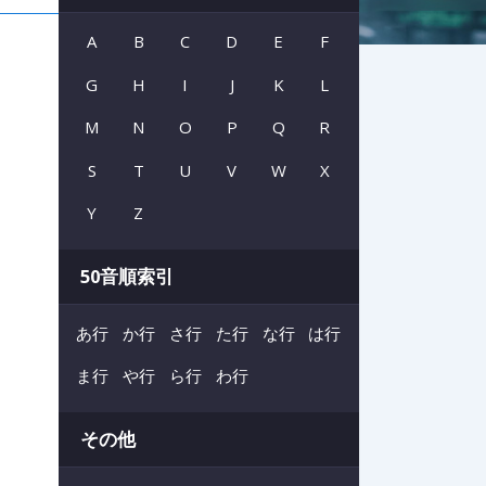
A
B
C
D
E
F
G
H
I
J
K
L
M
N
O
P
Q
R
S
T
U
V
W
X
Y
Z
50音順索引
あ行
か行
さ行
た行
な行
は行
ま行
や行
ら行
わ行
その他