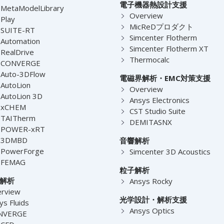
電子機器熱設計支援
MetaModelLibrary
Overview
Play
MicReDプロダクト
-SUITE-RT
Simcenter Flotherm
Automation
Simcenter Flotherm XT
RealDrive
Thermocalc
-CONVERGE
Auto-3DFlow
電磁界解析・EMC対策支援
AutoLion
Overview
AutoLion 3D
Ansys Electronics
-xCHEM
CST Studio Suite
-TAITherm
DEMITASNX
-POWER-xRT
-3DMBD
音響解析
-PowerForge
Simcenter 3D Acoustics
-FEMAG
粒子解析
解析
Ansys Rocky
rview
光学設計・解析支援
ys Fluids
Ansys Optics
NVERGE