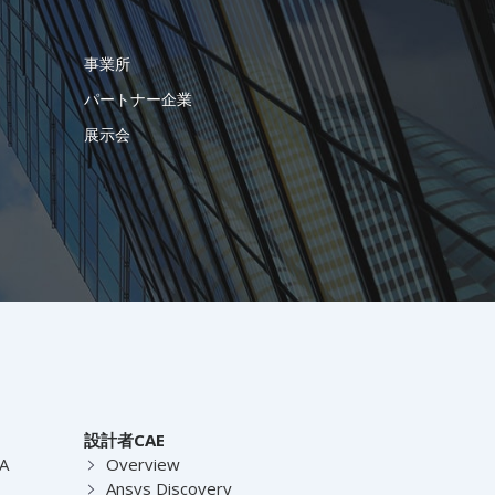
事業所
パートナー企業
展示会
設計者CAE
EA
Overview
Ansys Discovery