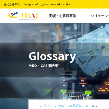
株式会社 IDAJ ｜ Integrated digital advanced solution
実績・お客様事例
ソリューシ
Glossary
MBD・CAE用語集
トップページ
MBD・CAE用語集
S
S2S