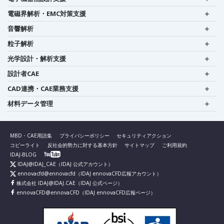
電磁界解析・EMC対策支援
音響解析
粒子解析
光学設計・解析支援
設計者CAE
CAD連携・CAE業務支援
材料データ管理
MBD・CAE用語集
プライバシーポリシー
セキュリティアクション
コピーライト
反社会的勢力に対する基本方針
サイトマップ
ご利用規約
IDAJ-BLOG
IDAJ@IDAJ_CAE
（IDAJ 公式アカウント）
ennovacfd@ennovacfd
（IDAJ ennovaCFD広報アカウント）
株式会社 IDAJ@IDAJ.CAE
（IDAJ 公式ページ）
ennovaCFD@ennovaCFD
（IDAJ ennovaCFD広報ページ）