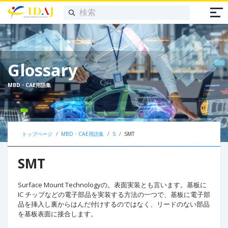
Glossary
MBD・CAE用語集
トップページ
MBD・CAE用語集
S
SMT
SMT
Surface Mount Technologyの。表面実装とも言います。基板に
IC チップなどの電子部品を実装する方法の一つで、基板に電子部
品を挿入し裏からはんだ付けするのではなく、リードのない部品
を基板表面に接合します。