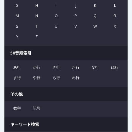
G
H
I
J
K
L
M
N
O
P
Q
R
S
T
U
V
W
X
Y
Z
50音順索引
あ行
か行
さ行
た行
な行
は行
ま行
や行
ら行
わ行
その他
数字
記号
キーワード検索