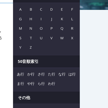
A
B
C
D
E
F
G
H
I
J
K
L
M
N
O
P
Q
R
フ
る
S
T
U
V
W
X
Y
Z
50音順索引
あ行
か行
さ行
た行
な行
は行
ま行
や行
ら行
わ行
その他