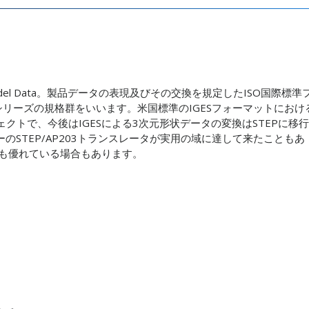
Product Model Data。製品データの表現及びその交換を規定したISO国際標準
3700）シリーズの規格群をいいます。米国標準のIGESフォーマットにおけ
クトで、今後はIGESによる3次元形状データの変換はSTEPに移行
のSTEP/AP203トランスレータが実用の域に達して来たこともあ
りも優れている場合もあります。