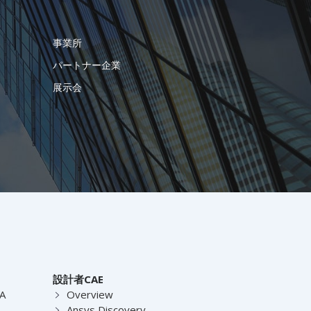
事業所
パートナー企業
展示会
設計者CAE
EA
Overview
Ansys Discovery