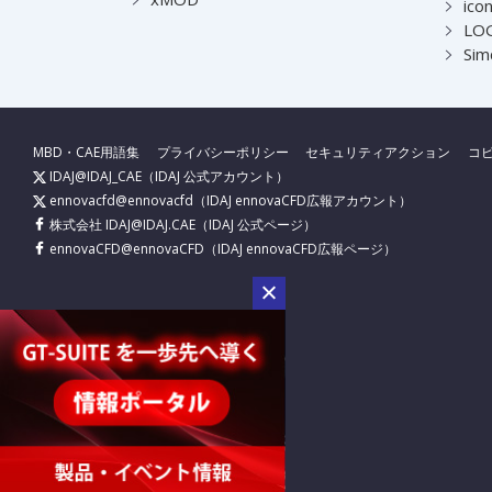
ico
LOG
Sim
MBD・CAE用語集
プライバシーポリシー
セキュリティアクション
コ
IDAJ@IDAJ_CAE
（IDAJ 公式アカウント）
ennovacfd@ennovacfd
（IDAJ ennovaCFD広報アカウント）
株式会社 IDAJ@IDAJ.CAE
（IDAJ 公式ページ）
ennovaCFD@ennovaCFD
（IDAJ ennovaCFD広報ページ）