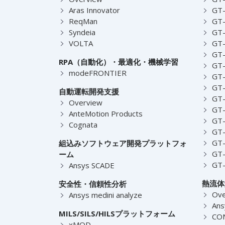
Aras Innovator
GT-
ReqMan
GT-
Syndeia
GT
VOLTA
GT-
GT-
RPA（自動化）・最適化・機械学習
GT
modeFRONTIER
GT-
GT-
自動運転開発支援
GT-
Overview
GT
AnteMotion Products
GT
Cognata
GT
GT
組込みソフトウェア開発プラットフォ
GT
ーム
GT
Ansys SCADE
熱流体
安全性・信頼性分析
Ove
Ansys medini analyze
Ans
MILS/SILS/HILSプラットフォーム
CO
xMOD