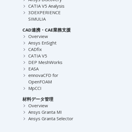
CATIA V5 Analysis
3DEXPERIENCE
SIMULIA
CAD連携・CAE業務支援
Overview
Ansys EnSight
CADfix
CATIA V5
DEP MeshWorks
EASA
ennovaCFD for
OpenFOAM
MpCCI
材料データ管理
Overview
Ansys Granta MI
Ansys Granta Selector