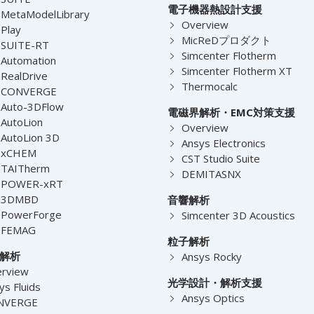
電子機器熱設計支援
MetaModelLibrary
Overview
Play
MicReDプロダクト
-SUITE-RT
Simcenter Flotherm
Automation
Simcenter Flotherm XT
RealDrive
Thermocalc
-CONVERGE
Auto-3DFlow
電磁界解析・EMC対策支援
AutoLion
Overview
AutoLion 3D
Ansys Electronics
-xCHEM
CST Studio Suite
-TAITherm
DEMITASNX
-POWER-xRT
-3DMBD
音響解析
-PowerForge
Simcenter 3D Acoustics
-FEMAG
粒子解析
解析
Ansys Rocky
rview
光学設計・解析支援
ys Fluids
Ansys Optics
NVERGE