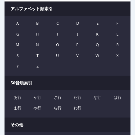
アルファベット順索引
A
B
C
D
E
F
G
H
I
J
K
L
M
N
O
P
Q
R
S
T
U
V
W
X
Y
Z
50音順索引
あ行
か行
さ行
た行
な行
は行
ま行
や行
ら行
わ行
その他