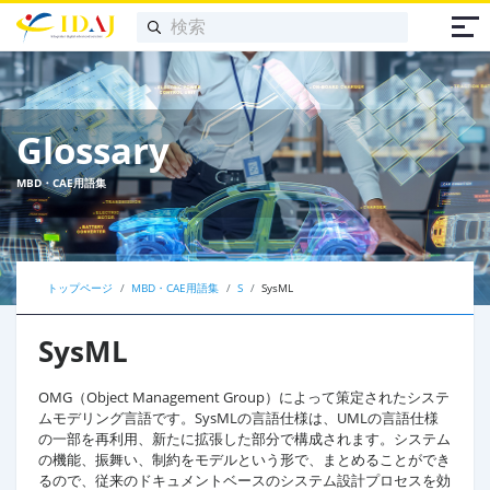
Glossary
MBD・CAE用語集
トップページ
MBD・CAE用語集
S
SysML
SysML
OMG（Object Management Group）によって策定されたシステ
ムモデリング言語です。SysMLの言語仕様は、UMLの言語仕様
の一部を再利用、新たに拡張した部分で構成されます。システム
の機能、振舞い、制約をモデルという形で、まとめることができ
るので、従来のドキュメントベースのシステム設計プロセスを効