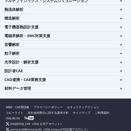
マルチフィジックス・システムシミュレーション
熱流体解析
構造解析
電子機器熱設計支援
電磁界解析・EMC対策支援
音響解析
粒子解析
光学設計・解析支援
設計者CAE
CAD連携・CAE業務支援
材料データ管理
MBD・CAE用語集
プライバシーポリシー
セキュリティアクション
コピーライト
反社会的勢力に対する基本方針
サイトマップ
ご利用規約
IDAJ-BLOG
IDAJ@IDAJ_CAE
（IDAJ 公式アカウント）
ennovacfd@ennovacfd
（IDAJ ennovaCFD広報アカウント）