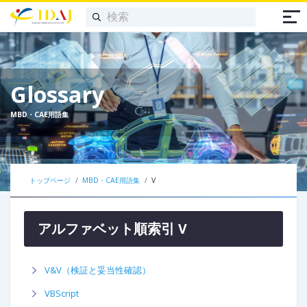
Glossary
MBD・CAE用語集
トップページ
MBD・CAE用語集
V
アルファベット順索引 V
V&V（検証と妥当性確認）
VBScript