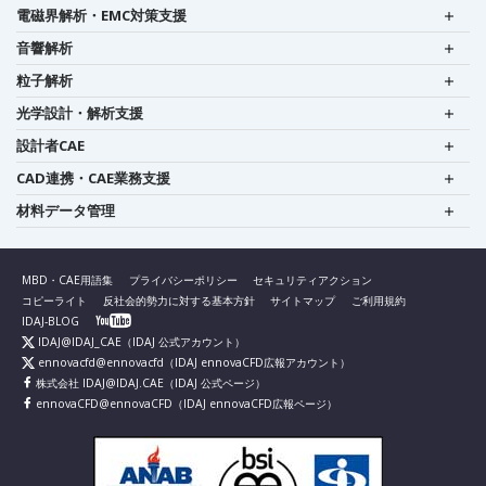
電磁界解析・EMC対策支援
音響解析
粒子解析
光学設計・解析支援
設計者CAE
CAD連携・CAE業務支援
材料データ管理
MBD・CAE用語集
プライバシーポリシー
セキュリティアクション
コピーライト
反社会的勢力に対する基本方針
サイトマップ
ご利用規約
IDAJ-BLOG
IDAJ@IDAJ_CAE
（IDAJ 公式アカウント）
ennovacfd@ennovacfd
（IDAJ ennovaCFD広報アカウント）
株式会社 IDAJ@IDAJ.CAE
（IDAJ 公式ページ）
ennovaCFD@ennovaCFD
（IDAJ ennovaCFD広報ページ）