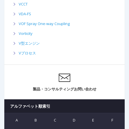
VCCT
VDA-FS
VOF Spray One-way Coupling
Vorticity
V型エンジン
Vプロセス
製品・コンサルティングお問い合わせ
アルファベット順索引
A
B
C
D
E
F