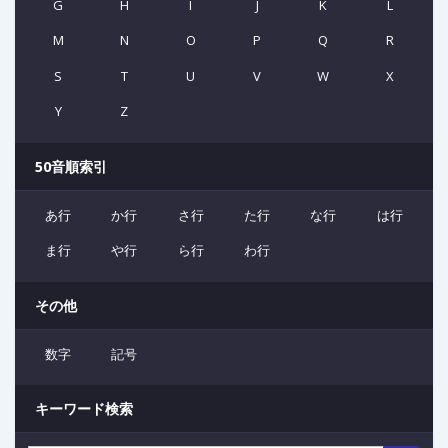
G
H
I
J
K
L
M
N
O
P
Q
R
S
T
U
V
W
X
Y
Z
50音順索引
あ行
か行
さ行
た行
な行
は行
ま行
や行
ら行
わ行
その他
数字
記号
キーワード検索